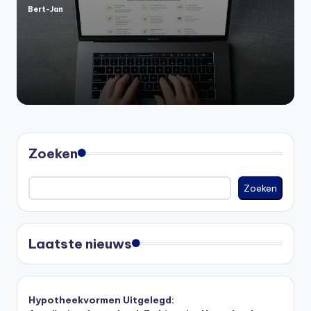
Bert-Jan
Geplaatst
door
Zoeken
Zoeken
Laatste nieuws
Hypotheekvormen Uitgelegd: