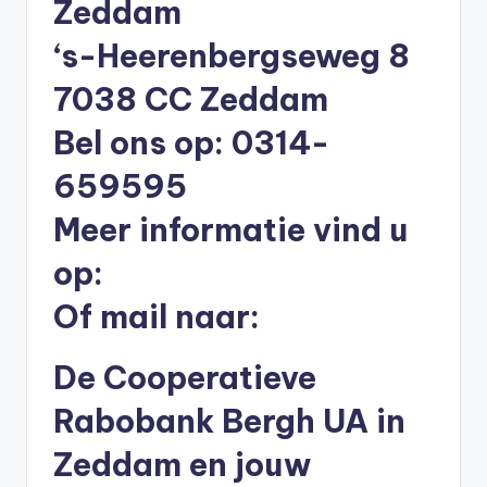
Zeddam
li
n
‘s-Heerenbergseweg 8
e
7038 CC Zeddam
|
Bel ons op: 0314-
h
659595
y
Meer informatie vind u
p
o
op:
t
Of mail naar:
h
De Cooperatieve
e
e
Rabobank Bergh UA in
k
Zeddam en jouw
-