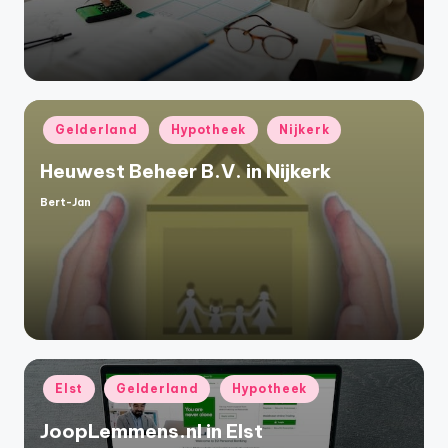
Geplaatst
Gelderland
Hypotheek
Nijkerk
in
Heuwest Beheer B.V. in Nijkerk
Bert-Jan
Geplaatst
door
Geplaatst
Elst
Gelderland
Hypotheek
in
JoopLemmens.nl in Elst