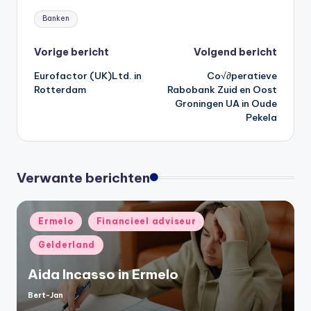
Tags:
Banken
Bericht
Vorige bericht
Volgend bericht
Eurofactor (UK)Ltd. in
Co√∂peratieve
navigatie
Rotterdam
Rabobank Zuid en Oost
Groningen UA in Oude
Pekela
Verwante berichten
Geplaatst
Ermelo
Financieel adviseur
in
Gelderland
Aida Incasso in Ermelo
Bert-Jan
Geplaatst
door