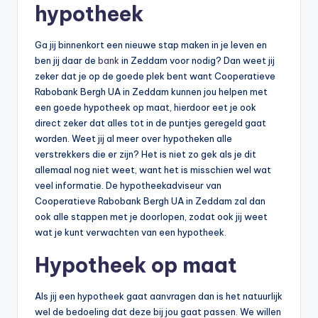
hypotheek
b
e
Ga jij binnenkort een nieuwe stap maken in je leven en
ben jij daar de
bank
in Zeddam voor nodig? Dan weet jij
r
zeker dat je op de goede plek bent want Cooperatieve
e
Rabobank Bergh UA in Zeddam kunnen jou helpen met
een goede hypotheek op maat, hierdoor eet je ook
k
direct zeker dat alles tot in de puntjes geregeld gaat
e
worden. Weet jij al meer over hypotheken alle
verstrekkers die er zijn? Het is niet zo gek als je dit
n
allemaal nog niet weet, want het is misschien wel wat
e
veel informatie. De hypotheekadviseur van
Cooperatieve Rabobank Bergh UA in Zeddam zal dan
n
ook alle stappen met je doorlopen, zodat ook jij weet
-
wat je kunt verwachten van een hypotheek.
o
Hypotheek op maat
n
Als jij een hypotheek gaat aanvragen dan is het natuurlijk
li
wel de bedoeling dat deze bij jou gaat passen. We willen