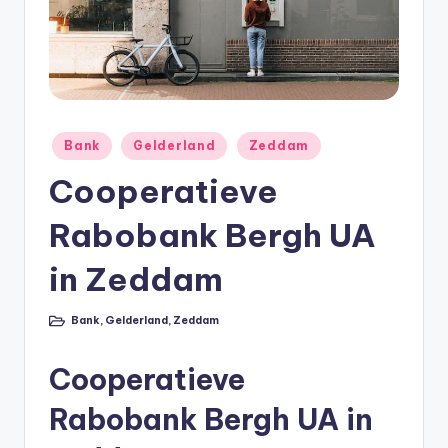
e
e
k
B
e
Geplaatst
Bank
Gelderland
Zeddam
r
in
Cooperatieve
e
Rabobank Bergh UA
k
e
in Zeddam
n
Bank
,
Gelderland
,
Zeddam
e
Geplaatst
in
n
Cooperatieve
O
Rabobank Bergh UA in
n