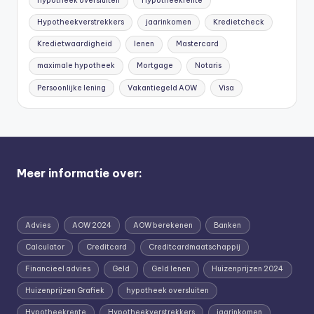
hypotheek oversluiten
Hypotheekrente
Hypotheekverstrekkers
jaarinkomen
Kredietcheck
Kredietwaardigheid
lenen
Mastercard
maximale hypotheek
Mortgage
Notaris
Persoonlijke lening
Vakantiegeld AOW
Visa
Meer informatie over:
Advies
AOW 2024
AOW berekenen
Banken
Calculator
Creditcard
Creditcardmaatschappij
Financieel advies
Geld
Geld lenen
Huizenprijzen 2024
Huizenprijzen Grafiek
hypotheek oversluiten
Hypotheekrente
Hypotheekverstrekkers
jaarinkomen