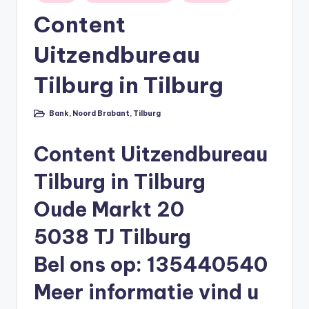
in
li
Content
n
Uitzendbureau
e
|
Tilburg in Tilburg
h
Bank
,
Noord Brabant
,
Tilburg
Geplaatst
y
in
p
Content Uitzendbureau
o
Tilburg in Tilburg
t
Oude Markt 20
h
5038 TJ Tilburg
e
e
Bel ons op: 135440540
k
Meer informatie vind u
-