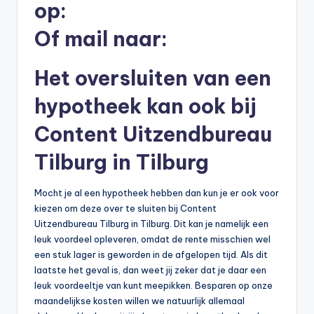
op:
b
Of mail naar:
e
r
Het oversluiten van een
e
hypotheek kan ook bij
k
Content Uitzendbureau
e
n
Tilburg in Tilburg
e
Mocht je al een hypotheek hebben dan kun je er ook voor
n
kiezen om deze over te sluiten bij Content
Uitzendbureau Tilburg in Tilburg. Dit kan je namelijk een
-
leuk voordeel opleveren, omdat de rente misschien wel
o
een stuk lager is geworden in de afgelopen tijd. Als dit
laatste het geval is, dan weet jij zeker dat je daar een
n
leuk voordeeltje van kunt meepikken. Besparen op onze
li
maandelijkse kosten willen we natuurlijk allemaal