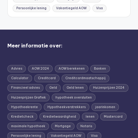
Persoonlijke lening
Vakantiegeld AOW
Visa
Meer informatie over:
Advies
AOW 2024
AOW berekenen
Banken
Calculator
Creditcard
Creditcardmaatschappij
Financieel advies
Geld
Geld lenen
Huizenprijzen 2024
Huizenprijzen Grafiek
hypotheek oversluiten
Hypotheekrente
Hypotheekverstrekkers
jaarinkomen
Kredietcheck
Kredietwaardigheid
lenen
Mastercard
maximale hypotheek
Mortgage
Notaris
Persoonlijke lening
Vakantiegeld AOW
Visa