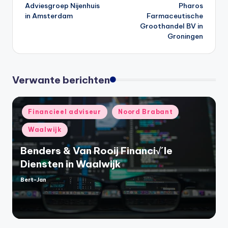
Adviesgroep Nijenhuis
Pharos
navigatie
in Amsterdam
Farmaceutische
Groothandel BV in
Groningen
Verwante berichten
Geplaatst
Financieel adviseur
Noord Brabant
in
Waalwijk
Benders & Van Rooij Financi√´le
Diensten in Waalwijk
Bert-Jan
Geplaatst
door