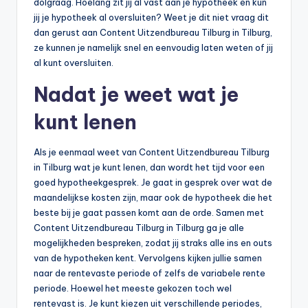
dolgraag. Hoelang zit jij al vast aan je hypotheek en kun
n
jij je hypotheek al oversluiten? Weet je dit niet vraag dit
e
dan gerust aan Content Uitzendbureau Tilburg in Tilburg,
ze kunnen je namelijk snel en eenvoudig laten weten of jij
.
al kunt oversluiten.
n
Nadat je weet wat je
l
kunt lenen
Als je eenmaal weet van Content Uitzendbureau Tilburg
in Tilburg wat je kunt lenen, dan wordt het tijd voor een
goed hypotheekgesprek. Je gaat in gesprek over wat de
maandelijkse kosten zijn, maar ook de hypotheek die het
beste bij je gaat passen komt aan de orde. Samen met
Content Uitzendbureau Tilburg in Tilburg ga je alle
mogelijkheden bespreken, zodat jij straks alle ins en outs
van de hypotheken kent. Vervolgens kijken jullie samen
naar de rentevaste periode of zelfs de variabele rente
periode. Hoewel het meeste gekozen toch wel
rentevast is. Je kunt kiezen uit verschillende periodes,