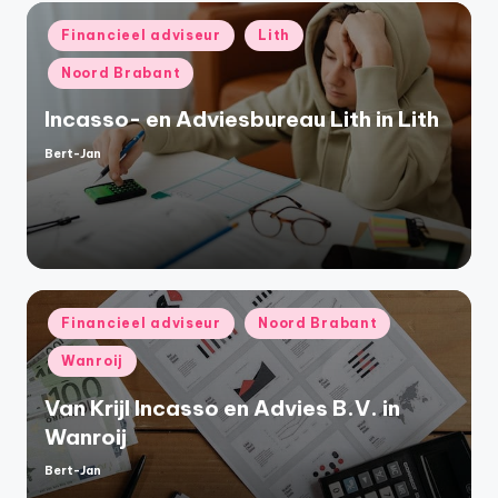
Geplaatst
Financieel adviseur
Lith
in
Noord Brabant
Incasso- en Adviesbureau Lith in Lith
Bert-Jan
Geplaatst
door
Geplaatst
Financieel adviseur
Noord Brabant
in
Wanroij
Van Krijl Incasso en Advies B.V. in
Wanroij
Bert-Jan
Geplaatst
door