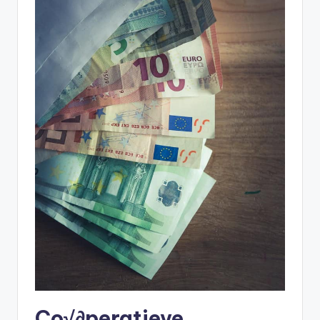
Co√∂peratieve