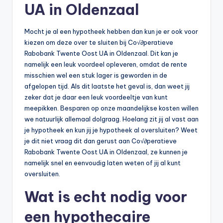
UA in Oldenzaal
b
e
Mocht je al een hypotheek hebben dan kun je er ook voor
kiezen om deze over te sluiten bij Co√∂peratieve
r
Rabobank Twente Oost UA in Oldenzaal. Dit kan je
e
namelijk een leuk voordeel opleveren, omdat de rente
misschien wel een stuk lager is geworden in de
k
afgelopen tijd. Als dit laatste het geval is, dan weet jij
e
zeker dat je daar een leuk voordeeltje van kunt
meepikken. Besparen op onze maandelijkse kosten willen
n
we natuurlijk allemaal dolgraag. Hoelang zit jij al vast aan
e
je hypotheek en kun jij je hypotheek al oversluiten? Weet
je dit niet vraag dit dan gerust aan Co√∂peratieve
n
Rabobank Twente Oost UA in Oldenzaal, ze kunnen je
-
namelijk snel en eenvoudig laten weten of jij al kunt
oversluiten.
o
n
Wat is echt nodig voor
li
een hypothecaire