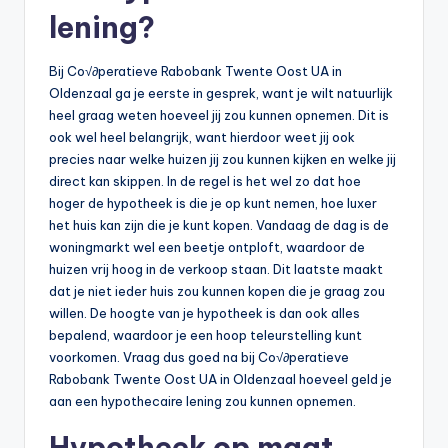
n
lening?
e
.
Bij Co√∂peratieve Rabobank Twente Oost UA in
Oldenzaal ga je eerste in gesprek, want je wilt natuurlijk
n
heel graag weten hoeveel jij zou kunnen opnemen. Dit is
l
ook wel heel belangrijk, want hierdoor weet jij ook
precies naar welke huizen jij zou kunnen kijken en welke jij
direct kan skippen. In de regel is het wel zo dat hoe
hoger de hypotheek is die je op kunt nemen, hoe luxer
het huis kan zijn die je kunt kopen. Vandaag de dag is de
woningmarkt wel een beetje ontploft, waardoor de
huizen vrij hoog in de verkoop staan. Dit laatste maakt
dat je niet ieder huis zou kunnen kopen die je graag zou
willen. De hoogte van je hypotheek is dan ook alles
bepalend, waardoor je een hoop teleurstelling kunt
voorkomen. Vraag dus goed na bij Co√∂peratieve
Rabobank Twente Oost UA in Oldenzaal hoeveel geld je
aan een hypothecaire lening zou kunnen opnemen.
Hypotheek op maat