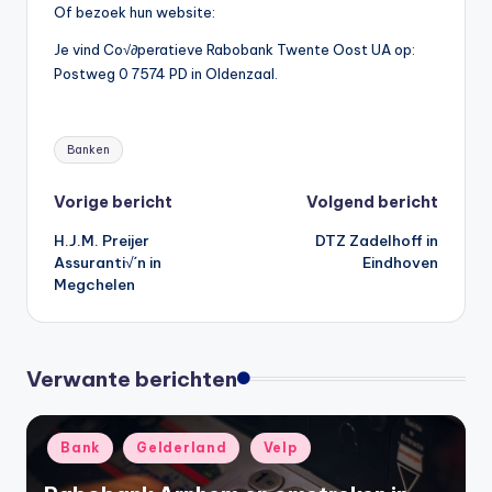
Of bezoek hun website:
Je vind Co√∂peratieve Rabobank Twente Oost UA op:
Postweg 0 7574 PD in Oldenzaal.
Tags:
Banken
Bericht
Vorige bericht
Volgend bericht
H.J.M. Preijer
DTZ Zadelhoff in
navigatie
Assuranti√´n in
Eindhoven
Megchelen
Verwante berichten
Geplaatst
Bank
Gelderland
Velp
in