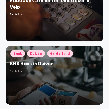
Rabobank Arnhem en omstreken in
Velp
Bert-Jan
Geplaatst
door
Geplaatst
Bank
Duiven
Gelderland
in
SNS Bank in Duiven
Bert-Jan
Geplaatst
door