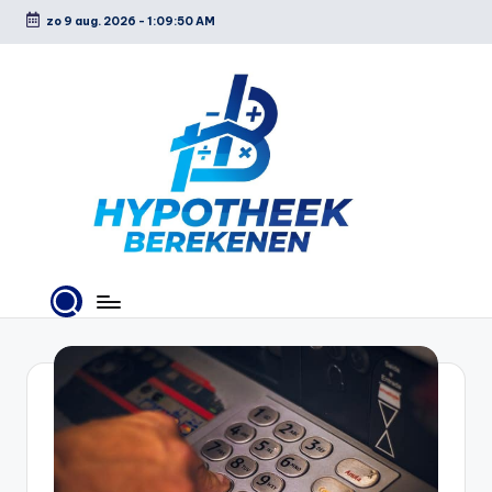
zo 9 aug. 2026
-
1:09:51 AM
Ga
naar
de
inhoud
H
y
p
o
t
h