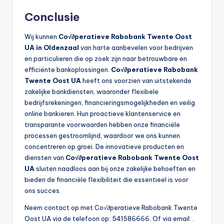
Conclusie
Wij kunnen
Co√∂peratieve Rabobank Twente Oost
UA in Oldenzaal
van harte aanbevelen voor bedrijven
en particulieren die op zoek zijn naar betrouwbare en
efficiënte bankoplossingen.
Co√∂peratieve Rabobank
Twente Oost UA
heeft ons voorzien van uitstekende
zakelijke bankdiensten, waaronder flexibele
bedrijfsrekeningen, financieringsmogelijkheden en veilig
online bankieren. Hun proactieve klantenservice en
transparante voorwaarden hebben onze financiële
processen gestroomlijnd, waardoor we ons kunnen
concentreren op groei. De innovatieve producten en
diensten van
Co√∂peratieve Rabobank Twente Oost
UA
sluiten naadloos aan bij onze zakelijke behoeften en
bieden de financiële flexibiliteit die essentieel is voor
ons succes.
Neem contact op met Co√∂peratieve Rabobank Twente
Oost UA via de telefoon op: 541586666. Of via email:
.