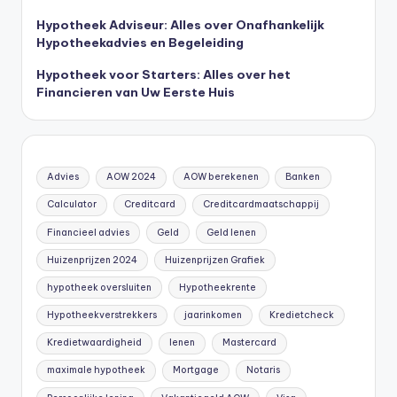
Hypotheek Adviseur: Alles over Onafhankelijk
Hypotheekadvies en Begeleiding
Hypotheek voor Starters: Alles over het
Financieren van Uw Eerste Huis
Advies
AOW 2024
AOW berekenen
Banken
Calculator
Creditcard
Creditcardmaatschappij
Financieel advies
Geld
Geld lenen
Huizenprijzen 2024
Huizenprijzen Grafiek
hypotheek oversluiten
Hypotheekrente
Hypotheekverstrekkers
jaarinkomen
Kredietcheck
Kredietwaardigheid
lenen
Mastercard
maximale hypotheek
Mortgage
Notaris