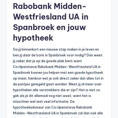
Rabobank Midden-
b
Westfriesland UA in
e
r
Spanbroek en jouw
e
hypotheek
k
e
Ga jij binnenkort een nieuwe stap maken in je leven en
ben jij daar de
bank
in Spanbroek voor nodig? Dan weet
n
jij zeker dat je op de goede plek bent want
e
Co√∂peratieve Rabobank Midden-Westfriesland UA in
Spanbroek kunnen jou helpen met een goede hypotheek
n
op maat, hierdoor eet je ook direct zeker dat alles tot in
-
de puntjes geregeld gaat worden. Weet jij al meer over
hypotheken alle verstrekkers die er zijn? Het is niet zo
o
gek als je dit allemaal nog niet weet, want het is
n
misschien wel wat veel informatie. De
hypotheekadviseur van Co√∂peratieve Rabobank
li
Midden-Westfriesland UA in Spanbroek zal dan ook alle