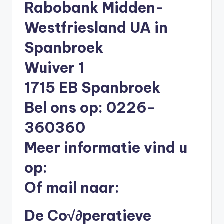
Rabobank Midden-
li
n
Westfriesland UA in
e
Spanbroek
|
Wuiver 1
h
1715 EB Spanbroek
y
Bel ons op: 0226-
p
o
360360
t
Meer informatie vind u
h
op:
e
Of mail naar:
e
k
De Co√∂peratieve
-