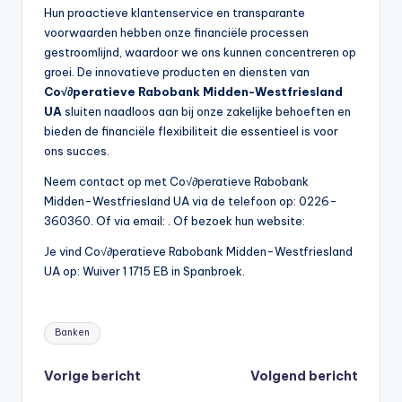
Hun proactieve klantenservice en transparante
voorwaarden hebben onze financiële processen
gestroomlijnd, waardoor we ons kunnen concentreren op
groei. De innovatieve producten en diensten van
Co√∂peratieve Rabobank Midden-Westfriesland
UA
sluiten naadloos aan bij onze zakelijke behoeften en
bieden de financiële flexibiliteit die essentieel is voor
ons succes.
Neem contact op met Co√∂peratieve Rabobank
Midden-Westfriesland UA via de telefoon op: 0226-
360360. Of via email:
. Of bezoek hun website:
Je vind Co√∂peratieve Rabobank Midden-Westfriesland
UA op: Wuiver 1 1715 EB in Spanbroek.
Tags:
Banken
Bericht
Vorige bericht
Volgend bericht