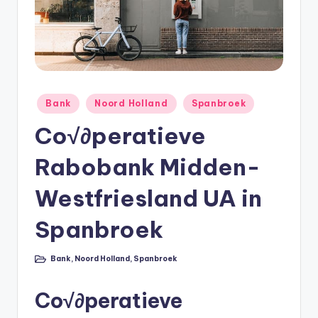
e
e
k
B
e
Geplaatst
Bank
Noord Holland
Spanbroek
r
in
Co√∂peratieve
e
Rabobank Midden-
k
e
Westfriesland UA in
n
Spanbroek
e
n
Bank
,
Noord Holland
,
Spanbroek
Geplaatst
in
O
Co√∂peratieve
n