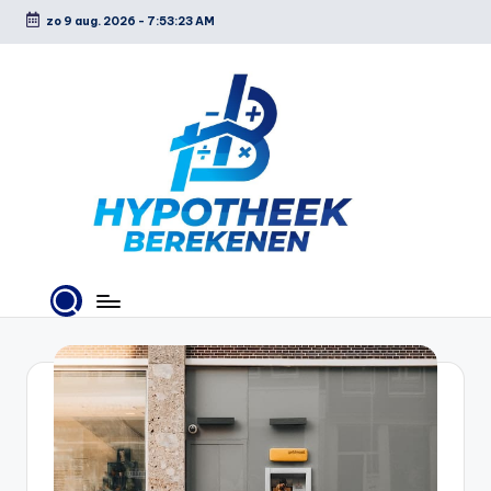
zo 9 aug. 2026
-
7:53:24 AM
Ga
naar
de
inhoud
H
y
p
o
t
h