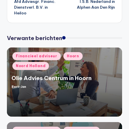
Afd Adviesgr. Financ.
I.S.B. Nederland in
navigatie
Dienstverl. B.V. in
Alphen Aan Den Rijn
Heiloo
Verwante berichten
Geplaatst
Financieel adviseur
Hoorn
in
Noord Holland
Olie Advies Centrum in Hoorn
Bert-Jan
Geplaatst
door