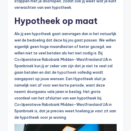
n
stappen met je doorlopen, zodat ook jij weet wat je kunt
verwachten van een hypotheek.
e
Hypotheek op maat
.
n
Als jij een hypotheek gaat aanvragen dan is het natuurlijk
l
wel de bedoeling dat deze bij jou gaat passen. We willen
eigenlijk geen hoge maandlasten of beter gezegd, we
willen niet te veel betalen als het niet nodig is. Bij
Co√∂peratieve Rabobank Midden-Westfriesland UA in
Spanbroek kun jij er zeker van zijn dat je niet te veel zal
gaan betalen en dat de
hypotheek
volledig wordt
aangepast op jouw wensen. Een Hypotheek sluit je
namelijk niet af voor een korte periode, want deze
neemt doorgaans vele jaren in beslag. Het grote
voordeel van het afsluiten van een hypotheek bij
Co√∂peratieve Rabobank Midden-Westfriesland UA in
Spanbroek is, dat je precies weet hoelang je vast zit aan
de hypotheek voor je woning.