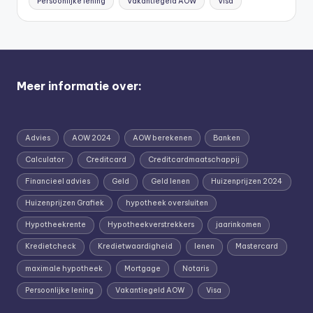
Persoonlijke lening
Vakantiegeld AOW
Visa
Meer informatie over:
Advies
AOW 2024
AOW berekenen
Banken
Calculator
Creditcard
Creditcardmaatschappij
Financieel advies
Geld
Geld lenen
Huizenprijzen 2024
Huizenprijzen Grafiek
hypotheek oversluiten
Hypotheekrente
Hypotheekverstrekkers
jaarinkomen
Kredietcheck
Kredietwaardigheid
lenen
Mastercard
maximale hypotheek
Mortgage
Notaris
Persoonlijke lening
Vakantiegeld AOW
Visa