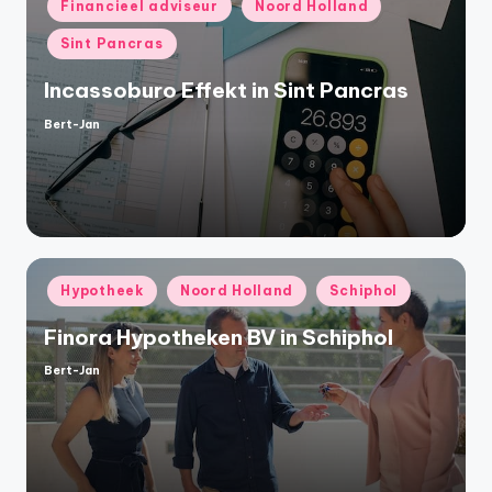
Geplaatst
Financieel adviseur
Noord Holland
in
Sint Pancras
Incassoburo Effekt in Sint Pancras
Bert-Jan
Geplaatst
door
Geplaatst
Hypotheek
Noord Holland
Schiphol
in
Finora Hypotheken BV in Schiphol
Bert-Jan
Geplaatst
door