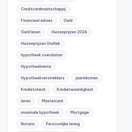
Creditcardmaatschappij
Financieel advies
Geld
Geld lenen
Huizenprijzen 2024
Huizenprijzen Grafiek
hypotheek oversluiten
Hypotheekrente
Hypotheekverstrekkers
jaarinkomen
Kredietcheck
Kredietwaardigheid
lenen
Mastercard
maximale hypotheek
Mortgage
Notaris
Persoonlijke lening