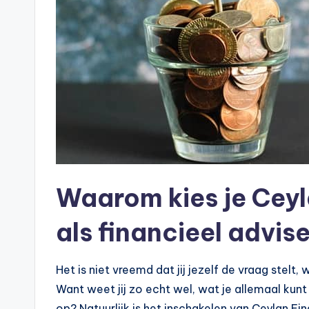
e
k
e
n
e
n
-
Waarom kies je Ceyl
o
als financieel advis
n
Het is niet vreemd dat jij jezelf de vraag stelt
li
Want weet jij zo echt wel, wat je allemaal ku
op? Natuurlijk is het inschakelen van Ceylan Fi