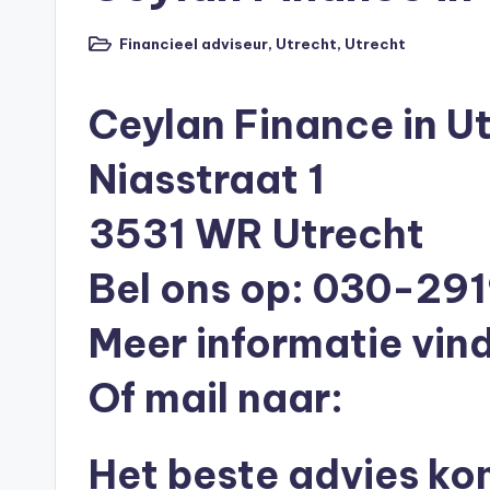
n
e
Financieel adviseur
,
Utrecht
,
Utrecht
Geplaatst
in
n
Ceylan Finance in U
O
Niasstraat 1
n
3531 WR Utrecht
li
n
Bel ons op: 030-29
e
Meer informatie vind
|
Of mail naar:
h
y
Het beste advies ko