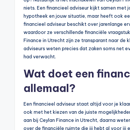
n
niets. Een financieel adviseur kijkt samen met
e
hypotheek en jouw situatie, maar heeft ook een
.
financieel adviseur beschikt over jarenlange e
waardoor ze verschillende financiële vraagstu
n
Finance in Utrecht zijn ze transparant naar de k
l
adviseurs weten precies dat zaken soms net eve
had verwacht.
Wat doet een financ
allemaal?
Een financieel adviseur staat altijd voor je kla
ook met het kiezen van de juiste mogelijkhede
aan bij Ceylan Finance in Utrecht, daarna weten 
over de financiële ruimte die jij hebt al voor ji