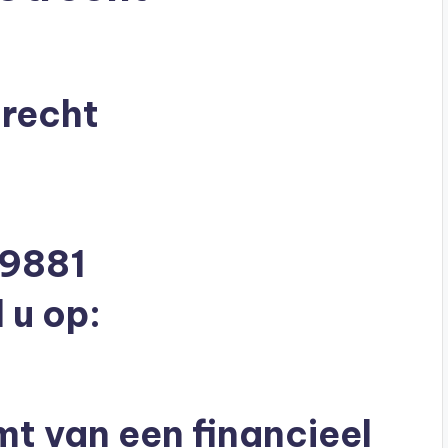
trecht
19881
 u op:
mt van een financieel