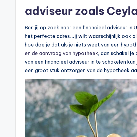
p
adviseur zoals Ceyla
o
Ben jij op zoek naar een financieel adviseur in U
t
het perfecte adres. Jij wilt waarschijnlijk ook 
h
hoe doe je dat als je niets weet van een hypoth
en de aanvraag van hypotheek
, dan schakel je
e
van een financieel adviseur in te schakelen kun
e
een groot stuk ontzorgen van de hypotheek aa
k
-
b
e
r