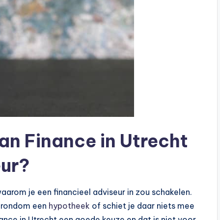
an Finance in Utrecht
eur?
, waarom je een financieel adviseur in zou schakelen.
nt rondom een
hypotheek
of schiet je daar niets mee
nance in Utrecht een goede keuze en dat is niet voor