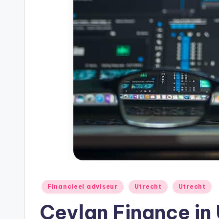
h
e
e
k
B
e
r
e
k
Geplaatst
Financieel adviseur
Utrecht
Utrecht
e
in
Ceylan Finance in