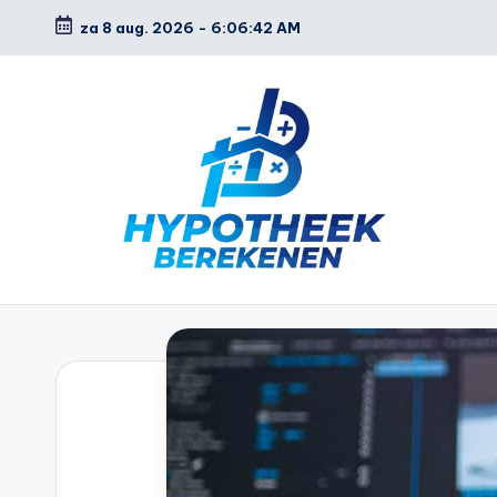
za 8 aug. 2026
-
6:06:43 AM
Ga
naar
de
inhoud
H
y
p
o
t