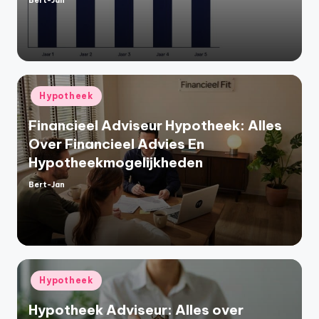
Bert-Jan
Geplaatst
door
Geplaatst
Hypotheek
in
Financieel Adviseur Hypotheek: Alles
Over Financieel Advies En
Hypotheekmogelijkheden
Bert-Jan
Geplaatst
door
Geplaatst
Hypotheek
in
Hypotheek Adviseur: Alles over