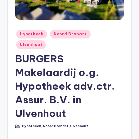
e
e
k
B
Geplaatst
Hypotheek
Noord Brabant
in
e
Ulvenhout
r
BURGERS
e
Makelaardij o.g.
k
e
Hypotheek adv.ctr.
n
Assur. B.V. in
e
Ulvenhout
n
O
Hypotheek
,
Noord Brabant
,
Ulvenhout
Geplaatst
n
in