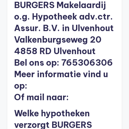
BURGERS Makelaardij
li
n
o.g. Hypotheek adv.ctr.
e
Assur. B.V. in Ulvenhout
|
Valkenburgseweg 20
h
4858 RD Ulvenhout
y
p
Bel ons op: 765306306
o
Meer informatie vind u
t
op:
h
Of mail naar:
e
e
Welke hypotheken
k
verzorgt BURGERS
-