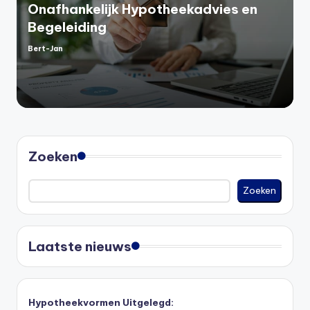
Onafhankelijk Hypotheekadvies en
Begeleiding
Bert-Jan
Geplaatst
door
Zoeken
Zoeken
Laatste nieuws
Hypotheekvormen Uitgelegd: