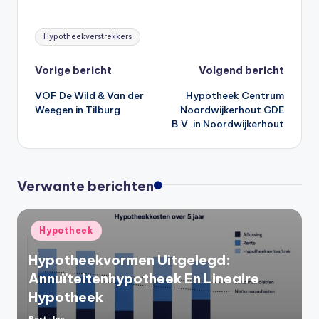
Tags:
Hypotheekverstrekkers
Bericht
Vorige bericht
Volgend bericht
VOF De Wild & Van der
Hypotheek Centrum
navigatie
Weegen in Tilburg
Noordwijkerhout GDE
B.V. in Noordwijkerhout
Verwante berichten
Geplaatst
Hypotheek
in
Hypotheekvormen Uitgelegd:
Annuïteitenhypotheek En Lineaire
Hypotheek