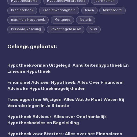
Hypotheekrente
Hypotheekverstrekkers
jaarinkomen
Kredietcheck
Kredietwaardigheid
lenen
Mastercard
maximale hypotheek
Mortgage
Notaris
Persoonlijke lening
Vakantiegeld AOW
Visa
Onlangs geplaatst:
Hypotheekvormen Uitgelegd: Annuïteitenhypotheek En
Lineaire Hypotheek
Financieel Adviseur Hypotheek: Alles Over Financieel
Advies En Hypotheekmogelijkheden
Toeslagpartner Wijzigen: Alles Wat Je Moet Weten Bij
Veranderingen In Je Situatie
Hypotheek Adviseur: Alles over Onafhankelijk
Hypotheekadvies en Begeleiding
Hypotheek voor Starters: Alles over het Financieren