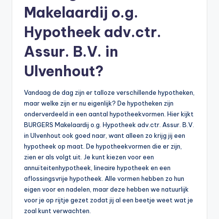
Makelaardij o.g.
b
e
Hypotheek adv.ctr.
r
Assur. B.V. in
e
Ulvenhout?
k
e
Vandaag de dag zijn er talloze verschillende hypotheken,
maar welke zijn er nu eigenlijk? De hypotheken zijn
n
onderverdeeld in een aantal hypotheekvormen. Hier kijkt
e
BURGERS Makelaardij o.g. Hypotheek adv.ctr. Assur. B.V.
in Ulvenhout ook goed naar, want alleen zo krijg jij een
n
hypotheek op maat. De hypotheekvormen die er zijn,
-
zien er als volgt uit. Je kunt kiezen voor een
annuïteitenhypotheek, lineaire hypotheek en een
o
aflossingsvrije hypotheek. Alle vormen hebben zo hun
n
eigen voor en nadelen, maar deze hebben we natuurlijk
voor je op rijtje gezet zodat jij al een beetje weet wat je
li
zoal kunt verwachten.