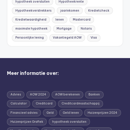
hypotheek oversluiten
Hypotheekrente
Hypotheekverstrekkers
jaarinkomen
Kredietcheck
Kredietwaardigheid
lenen
Mastercard
maximale hypotheek
Mortgage
Notaris
Persoonlijke lening
Vakantiegeld AOW
Visa
Meer informatie over:
Advies
AOW 2024
AOW berekenen
Banken
Calculator
Creditcard
Creditcardmaatschappij
Financieel advies
Geld
Geld lenen
Huizenprijzen 2024
Huizenprijzen Grafiek
hypotheek oversluiten