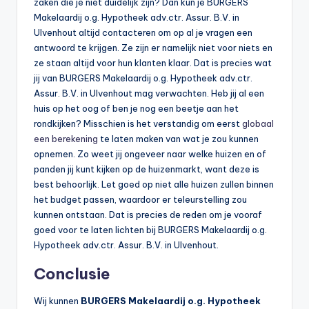
zaken die je niet duidelijk zijn? Dan kun je BURGERS
Makelaardij o.g. Hypotheek adv.ctr. Assur. B.V. in
Ulvenhout altijd contacteren om op al je vragen een
antwoord te krijgen. Ze zijn er namelijk niet voor niets en
ze staan altijd voor hun klanten klaar. Dat is precies wat
jij van BURGERS Makelaardij o.g. Hypotheek adv.ctr.
Assur. B.V. in Ulvenhout mag verwachten. Heb jij al een
huis op het oog of ben je nog een beetje aan het
rondkijken? Misschien is het verstandig om eerst
globaal
een berekening
te laten maken van wat je zou kunnen
opnemen. Zo weet jij ongeveer naar welke huizen en of
panden jij kunt kijken op de huizenmarkt, want deze is
best behoorlijk. Let goed op niet alle huizen zullen binnen
het budget passen, waardoor er teleurstelling zou
kunnen ontstaan. Dat is precies de reden om je vooraf
goed voor te laten lichten bij BURGERS Makelaardij o.g.
Hypotheek adv.ctr. Assur. B.V. in Ulvenhout.
Conclusie
Wij kunnen
BURGERS Makelaardij o.g. Hypotheek