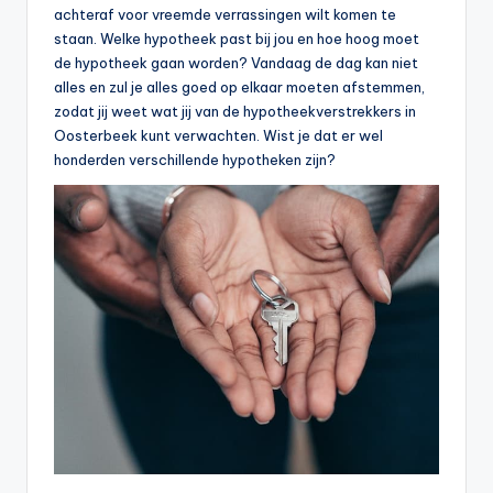
achteraf voor vreemde verrassingen wilt komen te
b
staan. Welke hypotheek past bij jou en hoe hoog moet
e
de hypotheek gaan worden? Vandaag de dag kan niet
alles en zul je alles goed op elkaar moeten afstemmen,
r
zodat jij weet wat jij van de hypotheekverstrekkers in
e
Oosterbeek kunt verwachten. Wist je dat er wel
honderden verschillende hypotheken zijn?
k
e
n
e
n
-
o
n
li