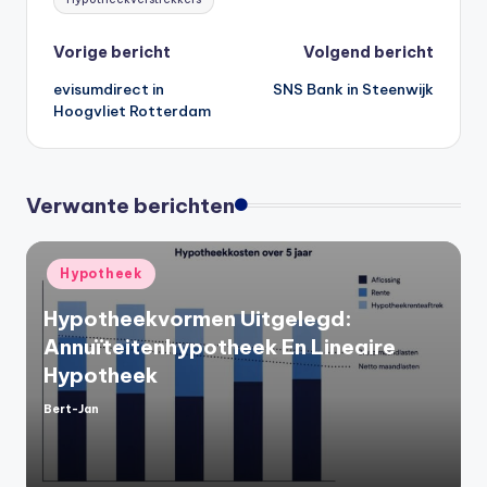
Bericht
Vorige bericht
Volgend bericht
evisumdirect in
SNS Bank in Steenwijk
navigatie
Hoogvliet Rotterdam
Verwante berichten
Geplaatst
Hypotheek
in
Hypotheekvormen Uitgelegd:
Annuïteitenhypotheek En Lineaire
Hypotheek
Bert-Jan
Geplaatst
door