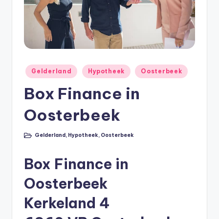
e
e
k
B
e
Geplaatst
Gelderland
Hypotheek
Oosterbeek
r
in
Box Finance in
e
Oosterbeek
k
e
Gelderland
,
Hypotheek
,
Oosterbeek
Geplaatst
n
in
e
Box Finance in
n
Oosterbeek
O
Kerkeland 4
n