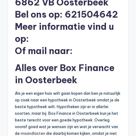
6862 VB Oosterbeek
li
Bel ons op: 621504642
n
e
Meer informatie vind u
|
op:
h
Of mail naar:
y
p
Alles over Box Finance
o
in Oosterbeek
t
h
Als je een eigen huis wilt gaan kopen dan ben je natuurlijk
op zoek naar een hypotheek in Oosterbeek omdat je de
e
beste hypotheek wilt. Hypotheken zijn er in allerlei
e
soorten, maar bij Box Finance in Oosterbeek kun je het
beste terecht voor een goede hypotheek. Overleg
k
vooraf goed wat je wensen zijn en wat je verwacht van
-
de
maandlasten
die daarbij komen kijken, omdat je niet