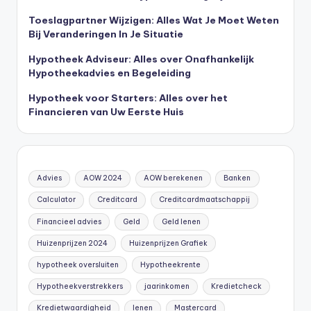
Toeslagpartner Wijzigen: Alles Wat Je Moet Weten
Bij Veranderingen In Je Situatie
Hypotheek Adviseur: Alles over Onafhankelijk
Hypotheekadvies en Begeleiding
Hypotheek voor Starters: Alles over het
Financieren van Uw Eerste Huis
Advies
AOW 2024
AOW berekenen
Banken
Calculator
Creditcard
Creditcardmaatschappij
Financieel advies
Geld
Geld lenen
Huizenprijzen 2024
Huizenprijzen Grafiek
hypotheek oversluiten
Hypotheekrente
Hypotheekverstrekkers
jaarinkomen
Kredietcheck
Kredietwaardigheid
lenen
Mastercard