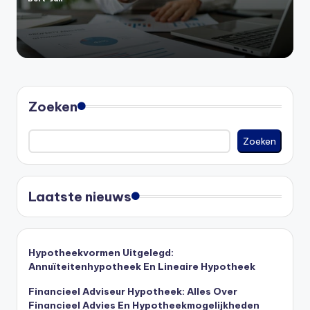
Geplaatst
door
Zoeken
Zoeken
Laatste nieuws
Hypotheekvormen Uitgelegd:
Annuïteitenhypotheek En Lineaire Hypotheek
Financieel Adviseur Hypotheek: Alles Over
Financieel Advies En Hypotheekmogelijkheden