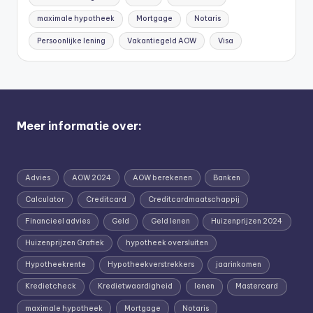
maximale hypotheek
Mortgage
Notaris
Persoonlijke lening
Vakantiegeld AOW
Visa
Meer informatie over:
Advies
AOW 2024
AOW berekenen
Banken
Calculator
Creditcard
Creditcardmaatschappij
Financieel advies
Geld
Geld lenen
Huizenprijzen 2024
Huizenprijzen Grafiek
hypotheek oversluiten
Hypotheekrente
Hypotheekverstrekkers
jaarinkomen
Kredietcheck
Kredietwaardigheid
lenen
Mastercard
maximale hypotheek
Mortgage
Notaris