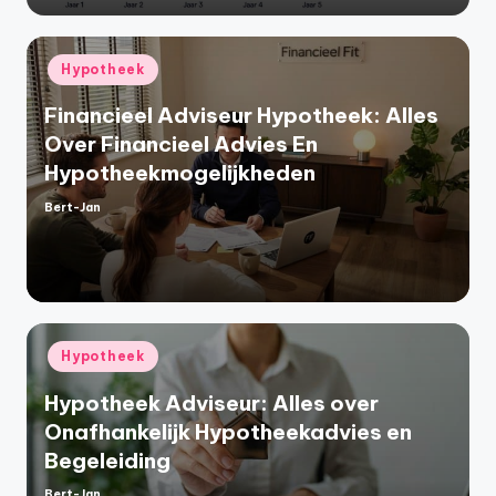
Geplaatst
Hypotheek
in
Financieel Adviseur Hypotheek: Alles
Over Financieel Advies En
Hypotheekmogelijkheden
Bert-Jan
Geplaatst
door
Geplaatst
Hypotheek
in
Hypotheek Adviseur: Alles over
Onafhankelijk Hypotheekadvies en
Begeleiding
Bert-Jan