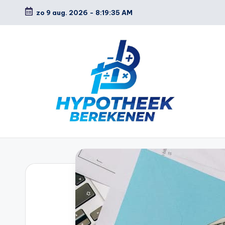
zo 9 aug. 2026
-
8:19:36 AM
Ga
naar
de
inhoud
H
y
p
o
t