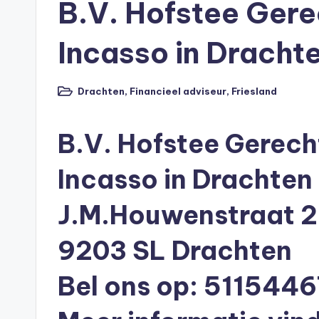
B.V. Hofstee Ger
p
o
Incasso in Dracht
t
Drachten
,
Financieel adviseur
,
Friesland
h
Geplaatst
in
e
B.V. Hofstee Gerec
e
Incasso in Drachten
k
J.M.Houwenstraat 
-
9203 SL Drachten
b
e
Bel ons op: 511544
r