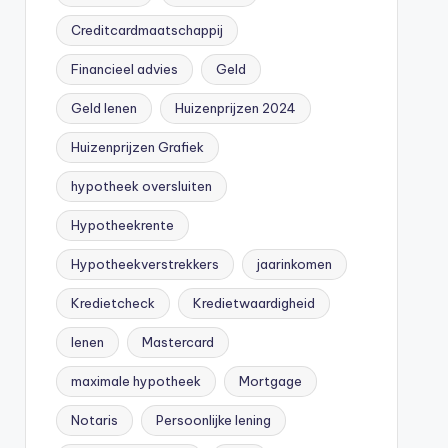
Creditcardmaatschappij
Financieel advies
Geld
Geld lenen
Huizenprijzen 2024
Huizenprijzen Grafiek
hypotheek oversluiten
Hypotheekrente
Hypotheekverstrekkers
jaarinkomen
Kredietcheck
Kredietwaardigheid
lenen
Mastercard
maximale hypotheek
Mortgage
Notaris
Persoonlijke lening