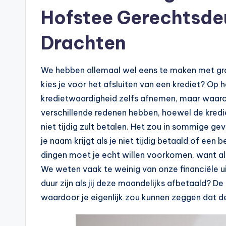
n
Hofstee Gerechtsde
e
Drachten
.
n
We hebben allemaal wel eens te maken met grot
l
kies je voor het afsluiten van een krediet? Op 
kredietwaardigheid zelfs afnemen, maar waarom 
verschillende redenen hebben, hoewel de kredie
niet tijdig zult betalen. Het zou in sommige gev
je naam krijgt als je niet tijdig betaald of e
dingen moet je echt willen voorkomen, want al
We weten vaak te weinig van onze financiële ui
duur zijn als jij deze maandelijks afbetaald? De
waardoor je eigenlijk zou kunnen zeggen dat de