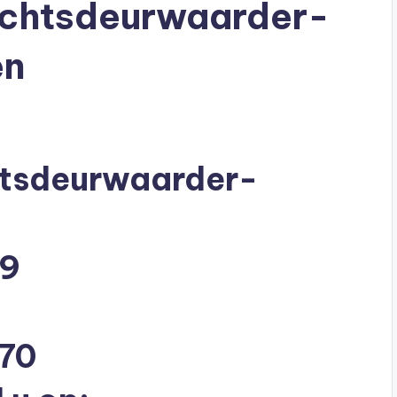
echtsdeurwaarder-
en
htsdeurwaarder-
29
670