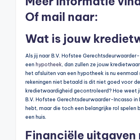
Meer informatie vind
e
Of mail naar:
k
e
Wat is jouw krediet
n
Als jij naar B.V. Hofstee Gerechtsdeurwaarder
e
een
hypotheek
, dan zullen ze jouw kredietwaar
n
het afsluiten van een hypotheek is nu eenmaal n
rekeningen niet betaald is dit niet goed voor
-
kredietwaardigheid gecontroleerd? Hoe weet j
o
B.V. Hofstee Gerechtsdeurwaarder-Incasso in Dra
hebt, maar die toch een belangrijke rol spelen
n
een huis.
li
Financiële uitgaven