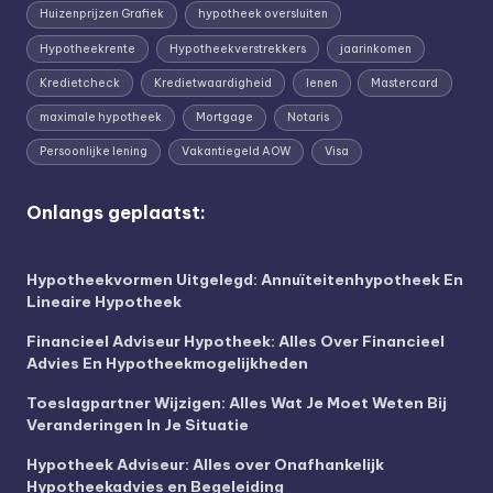
Huizenprijzen Grafiek
hypotheek oversluiten
Hypotheekrente
Hypotheekverstrekkers
jaarinkomen
Kredietcheck
Kredietwaardigheid
lenen
Mastercard
maximale hypotheek
Mortgage
Notaris
Persoonlijke lening
Vakantiegeld AOW
Visa
Onlangs geplaatst:
Hypotheekvormen Uitgelegd: Annuïteitenhypotheek En
Lineaire Hypotheek
Financieel Adviseur Hypotheek: Alles Over Financieel
Advies En Hypotheekmogelijkheden
Toeslagpartner Wijzigen: Alles Wat Je Moet Weten Bij
Veranderingen In Je Situatie
Hypotheek Adviseur: Alles over Onafhankelijk
Hypotheekadvies en Begeleiding