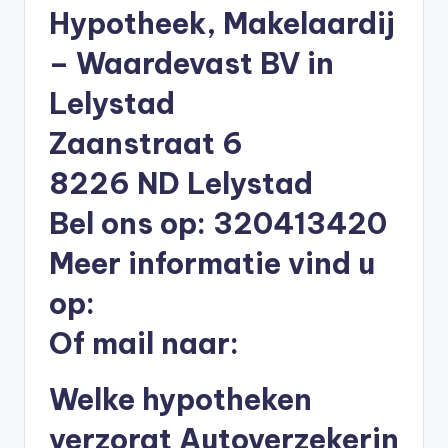
li
Hypotheek, Makelaardij
n
– Waardevast BV in
e
Lelystad
|
Zaanstraat 6
h
8226 ND Lelystad
y
p
Bel ons op: 320413420
o
Meer informatie vind u
t
op:
h
Of mail naar:
e
e
Welke hypotheken
k
verzorgt Autoverzekerin
-