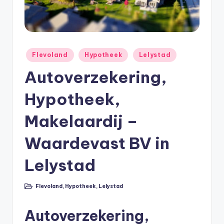
e
e
k
B
Geplaatst
Flevoland
Hypotheek
Lelystad
in
e
Autoverzekering,
r
Hypotheek,
e
k
Makelaardij –
e
Waardevast BV in
n
Lelystad
e
n
Flevoland
,
Hypotheek
,
Lelystad
Geplaatst
O
in
Autoverzekering,
n