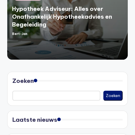
in
Hypotheek Adviseur: Alles over
Onafhankelijk Hypotheekadvies en
Begeleiding
Bert-Jan
Geplaatst
door
Zoeken
Zoeken
Laatste nieuws