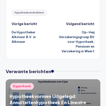
Tags:
Hypotheekverstrekkers
Bericht
Vorige bericht
Volgend bericht
De Hypotheker
Op-Heij
navigatie
Alkmaar B.V. in
Verzekeringsgroep BV
Alkmaar
voor Hypotheek,
Pensioen en
Verzekering in Weert
Verwante berichten
Geplaatst
Hypotheek
in
Hypotheekvormen Uitgelegd:
Annuïteitenhypotheek En Lineaire