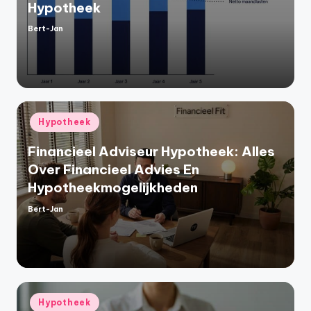
Hypotheek
Bert-Jan
Geplaatst
door
Geplaatst
Hypotheek
in
Financieel Adviseur Hypotheek: Alles
Over Financieel Advies En
Hypotheekmogelijkheden
Bert-Jan
Geplaatst
door
Geplaatst
Hypotheek