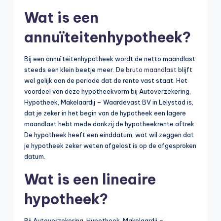
n
Wat is een
e
annuïteitenhypotheek?
.
n
Bij een annuïteitenhypotheek wordt de netto maandlast
l
steeds een klein beetje meer. De
bruto maandlast
blijft
wel gelijk aan de periode dat de rente vast staat. Het
voordeel van deze hypotheekvorm bij Autoverzekering,
Hypotheek, Makelaardij – Waardevast BV in Lelystad is,
dat je zeker in het begin van de hypotheek een lagere
maandlast hebt mede dankzij de hypotheekrente aftrek.
De hypotheek heeft een einddatum, wat wil zeggen dat
je hypotheek zeker weten afgelost is op de afgesproken
datum.
Wat is een lineaire
hypotheek?
Bij Autoverzekering, Hypotheek, Makelaardij –