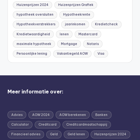
Huizenprijzen 2024
Huizenprijzen Grafiek
hypotheek oversluiten
Hypotheekrente
Hypotheekverstrekkers
jaarinkomen
Kredietcheck
Kredietwaardigheid
lenen
Mastercard
maximale hypotheek
Mortgage
Notaris
Persoonlijke lening
Vakantiegeld AOW
Visa
Meer informatie over:
Advies
AOW 2024
AOW berekenen
Banken
Calculator
Creditcard
Creditcardmaatschappij
Financieel advies
Geld
Geld lenen
Huizenprijzen 2024