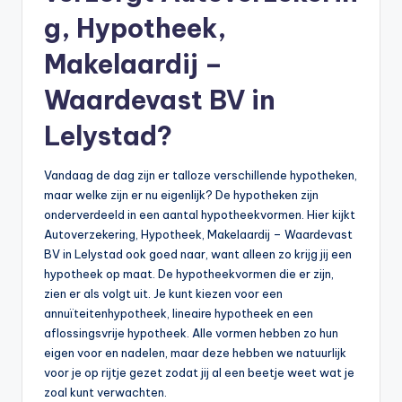
g, Hypotheek,
b
e
Makelaardij –
r
Waardevast BV in
e
Lelystad?
k
e
Vandaag de dag zijn er talloze verschillende hypotheken,
maar welke zijn er nu eigenlijk? De hypotheken zijn
n
onderverdeeld in een aantal hypotheekvormen. Hier kijkt
e
Autoverzekering, Hypotheek, Makelaardij – Waardevast
BV in Lelystad ook goed naar, want alleen zo krijg jij een
n
hypotheek op maat. De hypotheekvormen die er zijn,
-
zien er als volgt uit. Je kunt kiezen voor een
annuïteitenhypotheek, lineaire hypotheek en een
o
aflossingsvrije hypotheek. Alle vormen hebben zo hun
n
eigen voor en nadelen, maar deze hebben we natuurlijk
voor je op rijtje gezet zodat jij al een beetje weet wat je
li
zoal kunt verwachten.