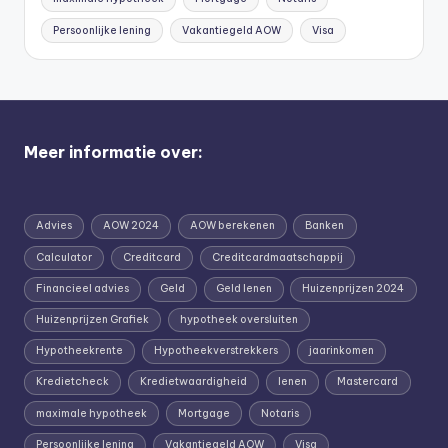
Persoonlijke lening
Vakantiegeld AOW
Visa
Meer informatie over:
Advies
AOW 2024
AOW berekenen
Banken
Calculator
Creditcard
Creditcardmaatschappij
Financieel advies
Geld
Geld lenen
Huizenprijzen 2024
Huizenprijzen Grafiek
hypotheek oversluiten
Hypotheekrente
Hypotheekverstrekkers
jaarinkomen
Kredietcheck
Kredietwaardigheid
lenen
Mastercard
maximale hypotheek
Mortgage
Notaris
Persoonlijke lening
Vakantiegeld AOW
Visa