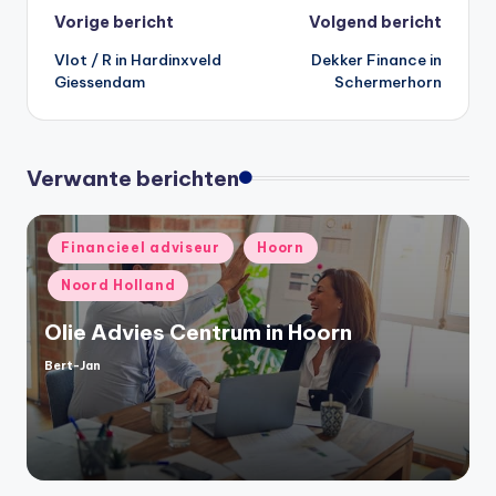
Bericht
Vorige bericht
Volgend bericht
Vlot / R in Hardinxveld
Dekker Finance in
navigatie
Giessendam
Schermerhorn
Verwante berichten
Geplaatst
Financieel adviseur
Hoorn
in
Noord Holland
Olie Advies Centrum in Hoorn
Bert-Jan
Geplaatst
door