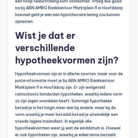
n
een hoop teleurstelling kunt voorkomen. Vraag dus goed
na bij ABN AMRO Bankkantoor Marktplein 11 in Hoofddorp
e
hoeveel geld je aan een hypothecaire lening zou kunnen
.
opnemen.
n
Wist je dat er
l
verschillende
hypotheekvormen zijn?
Hypotheekvormen zijn er in allerlei soorten, maar voor de
juiste informatie moet je bij ABN AMRO Bankkantoor
Marktplein 11 in Hoofddorp zijn. Er zijn welgeteld
ruimschoots honderden hypotheken, waarbij iedere vorm
zo zijn eigen voordelen heeft. Sommige hypotheken
betaal je in het begin meer dan bij andere, maar bij de
vorm waarbij je meer betaald betaal je uiteindelijk een
steeds lagere maandlast. In eigenlijk alle
hypotheekvormen weet jij wat de einddatum is. Hoewel
er ook hypotheken zijn, waarbij je enkel rente betaald.