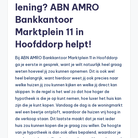
lening? ABN AMRO
b
Bankkantoor
e
r
Marktplein 11 in
e
Hoofddorp helpt!
k
e
Bij ABN AMRO Bankkantoor Marktplein 11 in Hoofddorp
ga je eerste in gesprek, want je wilt natuurlijk heel graag
n
weten hoeveel jij zou kunnen opnemen. Dit is ook wel
e
heel belangrijk, want hierdoor weet jij ook precies naar
welke huizen jij zou kunnen kijken en welke jij direct kan
n
skippen. In de regel is het wel zo dat hoe hoger de
-
hypotheek is die je op kunt nemen, hoe luxer het huis kan
zijn die je kunt kopen. Vandaag de dag is de woningmarkt
o
wel een beetje ontploft, waardoor de huizen vrij hoog in
n
de verkoop staan. Dit laatste maakt dat je niet ieder
huis zou kunnen kopen die je graag zou willen. De hoogte
li
van je hypotheek is dan ook alles bepalend, waardoor je