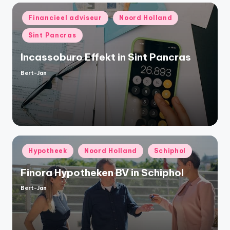
Geplaatst
Financieel adviseur
Noord Holland
in
Sint Pancras
Incassoburo Effekt in Sint Pancras
Bert-Jan
Geplaatst
door
Geplaatst
Hypotheek
Noord Holland
Schiphol
in
Finora Hypotheken BV in Schiphol
Bert-Jan
Geplaatst
door