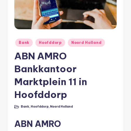
e
e
k
B
e
Geplaatst
Bank
Hoofddorp
Noord Holland
r
in
ABN AMRO
e
Bankkantoor
k
e
Marktplein 11 in
n
Hoofddorp
e
n
Bank
,
Hoofddorp
,
Noord Holland
Geplaatst
in
O
ABN AMRO
n