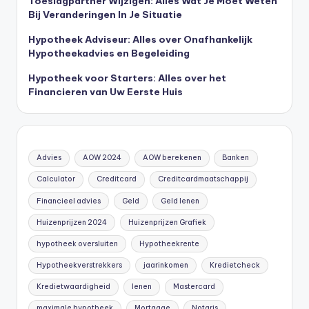
Toeslagpartner Wijzigen: Alles Wat Je Moet Weten
Bij Veranderingen In Je Situatie
Hypotheek Adviseur: Alles over Onafhankelijk
Hypotheekadvies en Begeleiding
Hypotheek voor Starters: Alles over het
Financieren van Uw Eerste Huis
Advies
AOW 2024
AOW berekenen
Banken
Calculator
Creditcard
Creditcardmaatschappij
Financieel advies
Geld
Geld lenen
Huizenprijzen 2024
Huizenprijzen Grafiek
hypotheek oversluiten
Hypotheekrente
Hypotheekverstrekkers
jaarinkomen
Kredietcheck
Kredietwaardigheid
lenen
Mastercard
maximale hypotheek
Mortgage
Notaris