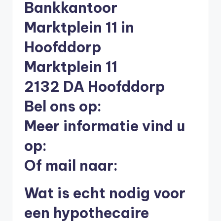
Bankkantoor
li
n
Marktplein 11 in
e
Hoofddorp
|
Marktplein 11
h
2132 DA Hoofddorp
y
Bel ons op:
p
o
Meer informatie vind u
t
op:
h
Of mail naar:
e
e
Wat is echt nodig voor
k
een hypothecaire
-