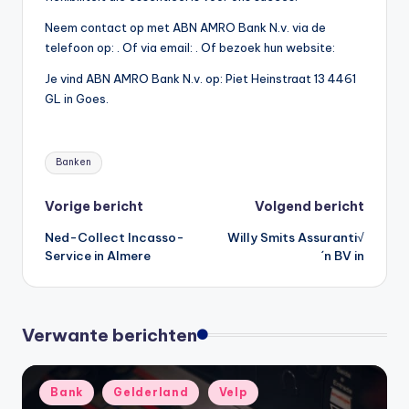
Neem contact op met ABN AMRO Bank N.v. via de
telefoon op: . Of via email:
. Of bezoek hun website:
Je vind ABN AMRO Bank N.v. op: Piet Heinstraat 13 4461
GL in Goes.
Tags:
Banken
Bericht
Vorige bericht
Volgend bericht
Ned-Collect Incasso-
Willy Smits Assuranti√
navigatie
Service in Almere
´n BV in
Verwante berichten
Geplaatst
Bank
Gelderland
Velp
in