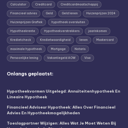
Calculator
Creditcard
Creditcardmaatschappij
Financieel advies
Geld
Geld lenen
Huizenprijzen 2024
Huizenprijzen Grafiek
hypotheek oversluiten
Hypotheekrente
Hypotheekverstrekkers
jaarinkomen
Kredietcheck
Kredietwaardigheid
lenen
Mastercard
maximale hypotheek
Mortgage
Notaris
Persoonlijke lening
Vakantiegeld AOW
Visa
Onlangs geplaatst:
Hypotheekvormen Uitgelegd: Annuïteitenhypotheek En
Lineaire Hypotheek
Financieel Adviseur Hypotheek: Alles Over Financieel
Advies En Hypotheekmogelijkheden
Toeslagpartner Wijzigen: Alles Wat Je Moet Weten Bij