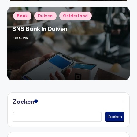
Geplaatst
Bank
Duiven
Gelderland
in
SNS Bank in Duiven
Bert-Jan
Geplaatst
door
Zoeken
Zoeken