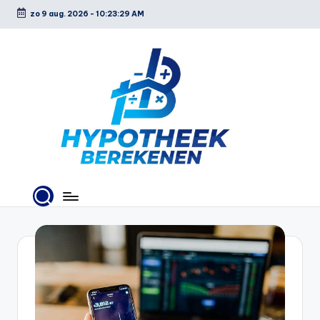
zo 9 aug. 2026
-
10:23:30 AM
Ga
naar
de
inhoud
H
y
p
o
t
h