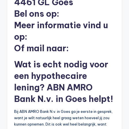
4461 GL Goes
li
Bel ons op:
n
e
Meer informatie vind u
|
op:
h
Of mail naar:
y
p
Wat is echt nodig voor
o
een hypothecaire
t
lening? ABN AMRO
h
Bank N.v. in Goes helpt!
e
e
Bij ABN AMRO Bank N.v. in Goes ga je eerste in gesprek,
k
want je wilt natuurlijk heel graag weten hoeveel jij zou
kunnen opnemen. Dit is ook wel heel belangrijk, want
-