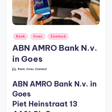
e
e
k
B
e
Geplaatst
Bank
Goes
Zeeland
r
in
ABN AMRO Bank N.v.
e
in Goes
k
e
Bank
,
Goes
,
Zeeland
Geplaatst
n
in
e
ABN AMRO Bank N.v. in
n
Goes
O
Piet Heinstraat 13
n