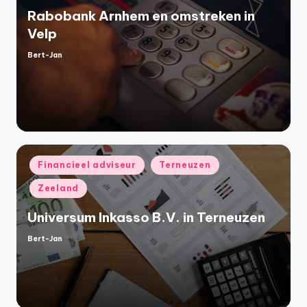
Rabobank Arnhem en omstreken in
Velp
Bert-Jan
Geplaatst
door
Geplaatst
Financieel adviseur
Terneuzen
in
Zeeland
Universum Inkasso B.V. in Terneuzen
Bert-Jan
Geplaatst
door