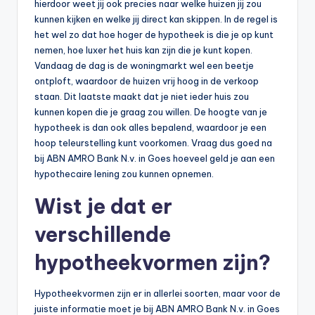
hierdoor weet jij ook precies naar welke huizen jij zou
b
kunnen kijken en welke jij direct kan skippen. In de regel is
het wel zo dat hoe hoger de hypotheek is die je op kunt
e
nemen, hoe luxer het huis kan zijn die je kunt kopen.
r
Vandaag de dag is de woningmarkt wel een beetje
ontploft, waardoor de huizen vrij hoog in de verkoop
e
staan. Dit laatste maakt dat je niet ieder huis zou
k
kunnen kopen die je graag zou willen. De hoogte van je
hypotheek is dan ook alles bepalend, waardoor je een
e
hoop teleurstelling kunt voorkomen. Vraag dus goed na
n
bij ABN AMRO Bank N.v. in Goes hoeveel geld je aan een
hypothecaire lening zou kunnen opnemen.
e
Wist je dat er
n
-
verschillende
o
hypotheekvormen zijn?
n
Hypotheekvormen zijn er in allerlei soorten, maar voor de
li
juiste informatie moet je bij ABN AMRO Bank N.v. in Goes