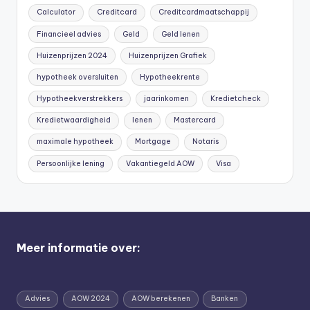
Calculator
Creditcard
Creditcardmaatschappij
Financieel advies
Geld
Geld lenen
Huizenprijzen 2024
Huizenprijzen Grafiek
hypotheek oversluiten
Hypotheekrente
Hypotheekverstrekkers
jaarinkomen
Kredietcheck
Kredietwaardigheid
lenen
Mastercard
maximale hypotheek
Mortgage
Notaris
Persoonlijke lening
Vakantiegeld AOW
Visa
Meer informatie over:
Advies
AOW 2024
AOW berekenen
Banken