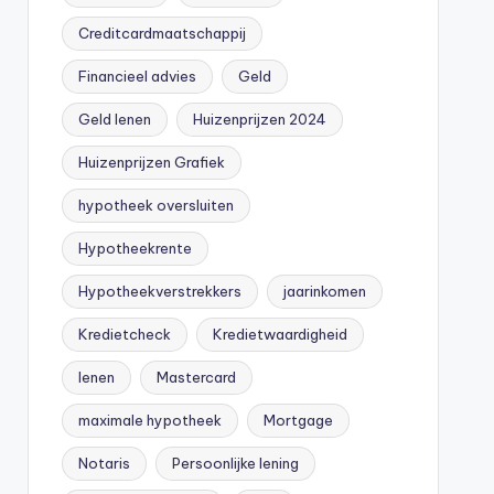
Creditcardmaatschappij
Financieel advies
Geld
Geld lenen
Huizenprijzen 2024
Huizenprijzen Grafiek
hypotheek oversluiten
Hypotheekrente
Hypotheekverstrekkers
jaarinkomen
Kredietcheck
Kredietwaardigheid
lenen
Mastercard
maximale hypotheek
Mortgage
Notaris
Persoonlijke lening