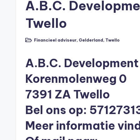
A.B.C. Developmen
p
o
Twello
t
Financieel adviseur
,
Gelderland
,
Twello
h
Geplaatst
in
e
A.B.C. Development 
e
Korenmolenweg 0
k
7391 ZA Twello
-
Bel ons op: 5712731
b
e
Meer informatie vind
r