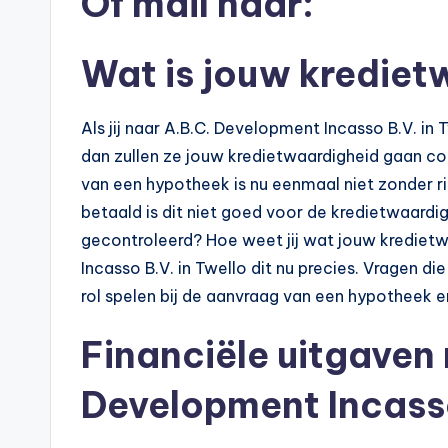
Of mail naar:
e
Wat is jouw krediet
k
e
Als jij naar A.B.C. Development Incasso B.V. i
n
dan zullen ze jouw kredietwaardigheid gaan contr
van een hypotheek is nu eenmaal niet zonder ris
e
betaald is dit niet goed voor de kredietwaard
n
gecontroleerd? Hoe weet jij wat jouw krediet
Incasso B.V. in Twello dit nu precies. Vragen die
-
rol spelen bij de aanvraag van een hypotheek e
o
Financiële uitgaven
n
Development Incasso
li