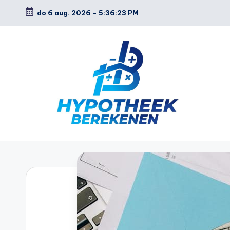
do 6 aug. 2026
-
5:36:24 PM
Ga
naar
de
inhoud
H
y
p
o
t