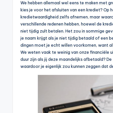
n
We hebben allemaal wel eens te maken met grot
e
kies je voor het afsluiten van een krediet? Op 
kredietwaardigheid zelfs afnemen, maar waarom 
.
verschillende redenen hebben, hoewel de kredie
n
niet tijdig zult betalen. Het zou in sommige gev
je naam krijgt als je niet tijdig betaald of e
l
dingen moet je echt willen voorkomen, want al
We weten vaak te weinig van onze financiële ui
duur zijn als jij deze maandelijks afbetaald? De
waardoor je eigenlijk zou kunnen zeggen dat de