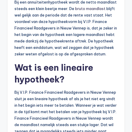
n
Bij een annuïteitenhypotheek wordt de netto maandlast
steeds een klein beetje meer. De
bruto maandlast
blijft
e
wel gelijk aan de periode dat de rente vast staat. Het
.
voordeel van deze hypotheekvorm bij V.I.P. Finance
Financieel Raadgevers in Nieuw Vennep is, dat je zeker in
n
het begin van de hypotheek een lagere maandlast hebt
l
mede dankzij de hypotheekrente aftrek. De hypotheek
heeft een einddatum, wat wil zeggen dat je hypotheek
zeker weten afgelost is op de afgesproken datum.
Wat is een lineaire
hypotheek?
Bij V.I.P. Finance Financieel Raadgevers in Nieuw Vennep
sluit je een lineaire hypotheek af als je het niet erg vindt
in het begin iets meer te betalen. Wanneer je wat verder
in de tijd komt met het betalen van je hypotheek bij V.I.P.
Finance Financieel Raadgevers in Nieuw Vennep wordt
de maandlast namelijk steeds een stukje lager. Dat wil
zeggen dat je maandelijks steeds iets minder gaat