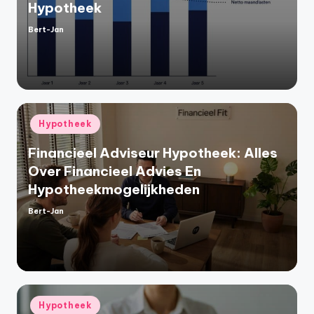
Hypotheek
Bert-Jan
Geplaatst
door
Geplaatst
Hypotheek
in
Financieel Adviseur Hypotheek: Alles
Over Financieel Advies En
Hypotheekmogelijkheden
Bert-Jan
Geplaatst
door
Geplaatst
Hypotheek