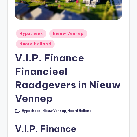
e
e
k
B
Geplaatst
Hypotheek
Nieuw Vennep
in
e
Noord Holland
r
V.I.P. Finance
e
Financieel
k
e
Raadgevers in Nieuw
n
Vennep
e
n
Hypotheek
,
Nieuw Vennep
,
Noord Holland
Geplaatst
in
O
V.I.P. Finance
n