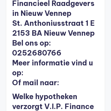
Financieel Raadgevers
li
n
in Nieuw Vennep
e
St. Anthoniusstraat 1 E
|
2153 BA Nieuw Vennep
h
Bel ons op:
y
0252680766
p
o
Meer informatie vind u
t
op:
h
Of mail naar:
e
e
Welke hypotheken
k
verzorgt V.I.P. Finance
-