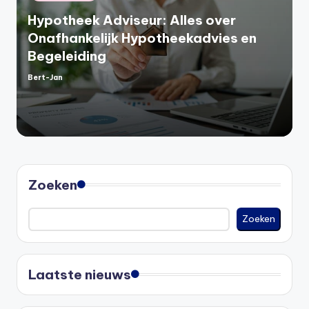
in
Hypotheek Adviseur: Alles over
Onafhankelijk Hypotheekadvies en
Begeleiding
Bert-Jan
Geplaatst
door
Zoeken
Zoeken
Laatste nieuws