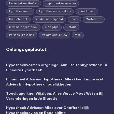
Huizenprijzen Grafiek
hypotheek oversluiten
Hypotheekrente
Hypotheekverstrekkers
jaarinkomen
Kredietcheck
Kredietwaardigheid
lenen
Mastercard
maximale hypotheek
Mortgage
Notaris
Persoonlijke lening
Vakantiegeld AOW
Visa
Onlangs geplaatst:
Hypotheekvormen Uitgelegd: Annuïteitenhypotheek En
Lineaire Hypotheek
Financieel Adviseur Hypotheek: Alles Over Financieel
Advies En Hypotheekmogelijkheden
Toeslagpartner Wijzigen: Alles Wat Je Moet Weten Bij
Veranderingen In Je Situatie
Hypotheek Adviseur: Alles over Onafhankelijk
Hypotheekadvies en Begeleiding