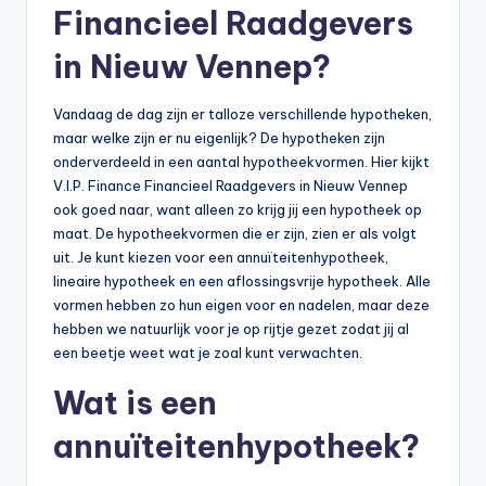
Financieel Raadgevers
b
in Nieuw Vennep?
e
r
Vandaag de dag zijn er talloze verschillende hypotheken,
e
maar welke zijn er nu eigenlijk? De hypotheken zijn
onderverdeeld in een aantal hypotheekvormen. Hier kijkt
k
V.I.P. Finance Financieel Raadgevers in Nieuw Vennep
e
ook goed naar, want alleen zo krijg jij een hypotheek op
maat. De hypotheekvormen die er zijn, zien er als volgt
n
uit. Je kunt kiezen voor een annuïteitenhypotheek,
e
lineaire hypotheek en een aflossingsvrije hypotheek. Alle
vormen hebben zo hun eigen voor en nadelen, maar deze
n
hebben we natuurlijk voor je op rijtje gezet zodat jij al
-
een beetje weet wat je zoal kunt verwachten.
o
Wat is een
n
annuïteitenhypotheek?
li