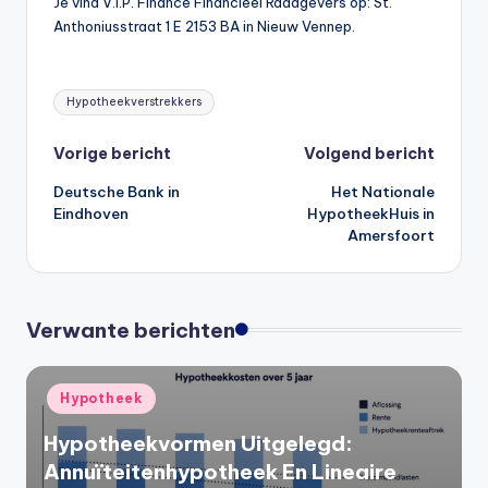
Je vind V.I.P. Finance Financieel Raadgevers op: St.
Anthoniusstraat 1 E 2153 BA in Nieuw Vennep.
Tags:
Hypotheekverstrekkers
Bericht
Vorige bericht
Volgend bericht
Deutsche Bank in
Het Nationale
navigatie
Eindhoven
HypotheekHuis in
Amersfoort
Verwante berichten
Geplaatst
Hypotheek
in
Hypotheekvormen Uitgelegd:
Annuïteitenhypotheek En Lineaire