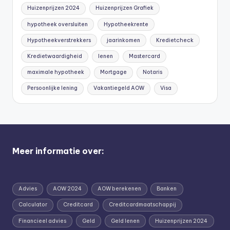
Huizenprijzen 2024
Huizenprijzen Grafiek
hypotheek oversluiten
Hypotheekrente
Hypotheekverstrekkers
jaarinkomen
Kredietcheck
Kredietwaardigheid
lenen
Mastercard
maximale hypotheek
Mortgage
Notaris
Persoonlijke lening
Vakantiegeld AOW
Visa
Meer informatie over:
Advies
AOW 2024
AOW berekenen
Banken
Calculator
Creditcard
Creditcardmaatschappij
Financieel advies
Geld
Geld lenen
Huizenprijzen 2024