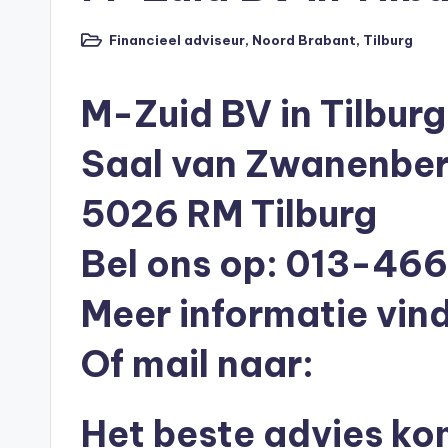
n
e
Financieel adviseur
,
Noord Brabant
,
Tilburg
Geplaatst
in
n
M-Zuid BV in Tilburg
O
Saal van Zwanenbe
n
5026 RM Tilburg
li
n
Bel ons op: 013-46
e
Meer informatie vind
|
Of mail naar:
h
y
Het beste advies ko