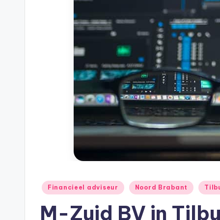
h
e
e
k
B
e
r
e
k
Geplaatst
Financieel adviseur
Noord Brabant
Tilb
e
in
M-Zuid BV in Tilb