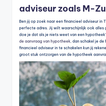
p
adviseur zoals M-Zui
o
Ben jij op zoek naar een financieel adviseur in Ti
t
perfecte adres. Jij wilt waarschijnlijk ook all
h
doe je dat als je niets weet van een hypotheek?
de aanvraag van hypotheek
, dan schakel je de
e
financieel adviseur in te schakelen kun jij rek
e
groot stuk ontzorgen van de hypotheek aanvra
k
-
b
e
r