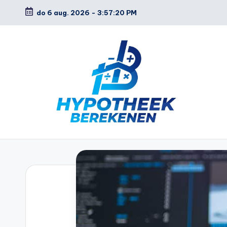
do 6 aug. 2026
-
3:57:21 PM
Ga
naar
de
inhoud
H
y
p
o
t