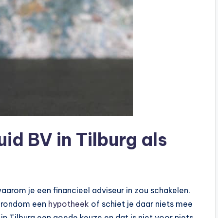
d BV in Tilburg als
, waarom je een financieel adviseur in zou schakelen.
nt rondom een
hypotheek
of schiet je daar niets mee
in Tilburg een goede keuze en dat is niet voor niets.