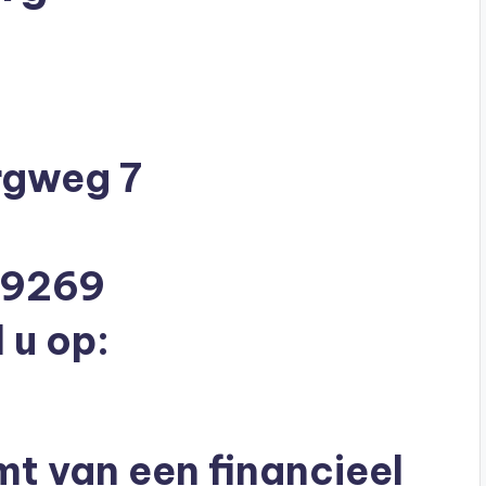
rgweg 7
69269
 u op:
mt van een financieel