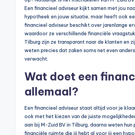
n
Een financieel adviseur kijkt samen met jou na
e
hypotheek en jouw situatie, maar heeft ook een
.
financieel adviseur beschikt over jarenlange e
waardoor ze verschillende financiële vraagstu
n
Tilburg zijn ze transparant naar de klanten en z
l
weten precies dat zaken soms net even anders k
verwacht.
Wat doet een financ
allemaal?
Een financieel adviseur staat altijd voor je kla
ook met het kiezen van de juiste mogelijkhede
aan bij M-Zuid BV in Tilburg, daarna weten hun p
financiële ruimte die jij hebt al voor jij een h