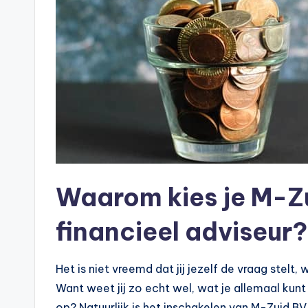
e
k
e
n
e
n
-
Waarom kies je M-Zui
o
financieel adviseur?
n
Het is niet vreemd dat jij jezelf de vraag stelt
li
Want weet jij zo echt wel, wat je allemaal ku
op? Natuurlijk is het inschakelen van M-Zuid BV 