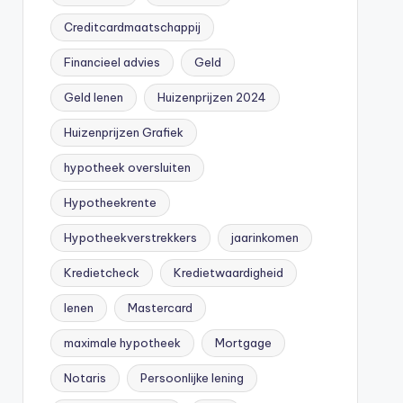
Creditcardmaatschappij
Financieel advies
Geld
Geld lenen
Huizenprijzen 2024
Huizenprijzen Grafiek
hypotheek oversluiten
Hypotheekrente
Hypotheekverstrekkers
jaarinkomen
Kredietcheck
Kredietwaardigheid
lenen
Mastercard
maximale hypotheek
Mortgage
Notaris
Persoonlijke lening