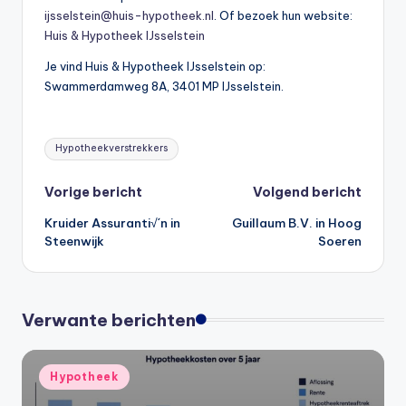
ijsselstein@huis-hypotheek.nl
. Of bezoek hun website:
Huis & Hypotheek IJsselstein
Je vind Huis & Hypotheek IJsselstein op:
Swammerdamweg 8A, 3401 MP IJsselstein.
Tags:
Hypotheekverstrekkers
Bericht
Vorige bericht
Volgend bericht
Kruider Assuranti√´n in
Guillaum B.V. in Hoog
navigatie
Steenwijk
Soeren
Verwante berichten
Geplaatst
Hypotheek
in