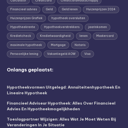
Calculator
Creditcard
Creditcardmaatschappij
Financieel advies
Geld
Geld lenen
Huizenprijzen 2024
Huizenprijzen Grafiek
hypotheek oversluiten
Hypotheekrente
Hypotheekverstrekkers
jaarinkomen
Kredietcheck
Kredietwaardigheid
lenen
Mastercard
maximale hypotheek
Mortgage
Notaris
Persoonlijke lening
Vakantiegeld AOW
Visa
Onlangs geplaatst:
Hypotheekvormen Uitgelegd: Annuïteitenhypotheek En
Lineaire Hypotheek
Financieel Adviseur Hypotheek: Alles Over Financieel
Advies En Hypotheekmogelijkheden
Toeslagpartner Wijzigen: Alles Wat Je Moet Weten Bij
Veranderingen In Je Situatie