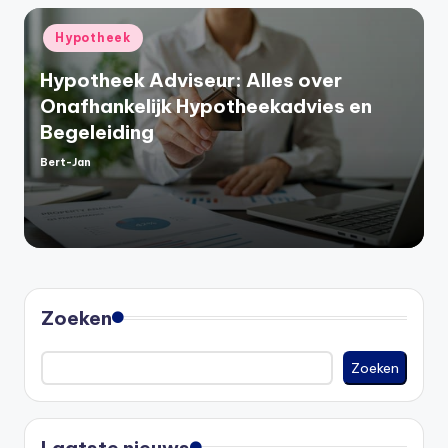
Geplaatst
Hypotheek
in
Hypotheek Adviseur: Alles over
Onafhankelijk Hypotheekadvies en
Begeleiding
Bert-Jan
Geplaatst
door
Zoeken
Zoeken
Laatste nieuws