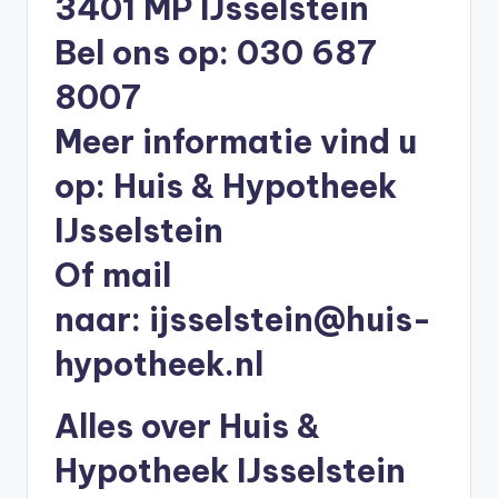
3401 MP IJsselstein
li
Bel ons op: 030 687
n
e
8007
|
Meer informatie vind u
h
op:
Huis & Hypotheek
y
IJsselstein
p
Of mail
o
t
naar:
ijsselstein@huis-
h
hypotheek.nl
e
e
Alles over Huis &
k
Hypotheek IJsselstein
-