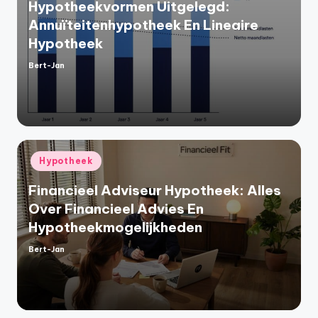
Hypotheekvormen Uitgelegd:
Annuïteitenhypotheek En Lineaire
Hypotheek
Bert-Jan
Geplaatst
door
Geplaatst
Hypotheek
in
Financieel Adviseur Hypotheek: Alles
Over Financieel Advies En
Hypotheekmogelijkheden
Bert-Jan
Geplaatst
door