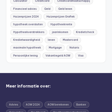
Calculator
Creditcard
Creditcardmaatschappij
Financieel advies
Geld
Geld lenen
Huizenprijzen 2024
Huizenprijzen Grafiek
hypotheek oversluiten
Hypotheekrente
Hypotheekverstrekkers
jaarinkomen
Kredietcheck
Kredietwaardigheid
lenen
Mastercard
maximale hypotheek
Mortgage
Notaris
Persoonlijke lening
Vakantiegeld AOW
Visa
Meer informatie over:
Advies
AOW 2024
AOW berekenen
Banken