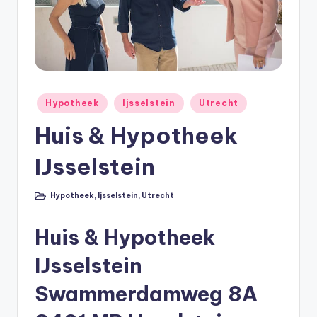
e
e
k
B
e
Geplaatst
Hypotheek
Ijsselstein
Utrecht
r
in
Huis & Hypotheek
e
IJsselstein
k
e
Hypotheek
,
Ijsselstein
,
Utrecht
Geplaatst
n
in
e
Huis & Hypotheek
n
IJsselstein
O
Swammerdamweg 8A
n