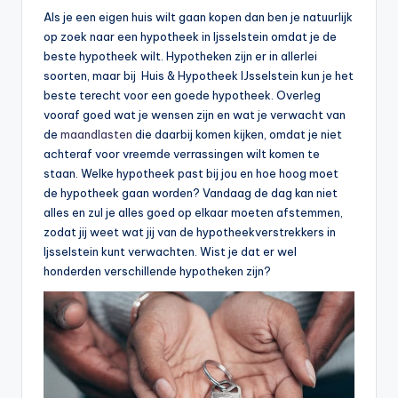
Als je een eigen huis wilt gaan kopen dan ben je natuurlijk
b
op zoek naar een hypotheek in Ijsselstein omdat je de
e
beste hypotheek wilt. Hypotheken zijn er in allerlei
soorten, maar bij Huis & Hypotheek IJsselstein kun je het
r
beste terecht voor een goede hypotheek. Overleg
e
vooraf goed wat je wensen zijn en wat je verwacht van
de
maandlasten
die daarbij komen kijken, omdat je niet
k
achteraf voor vreemde verrassingen wilt komen te
e
staan. Welke hypotheek past bij jou en hoe hoog moet
de hypotheek gaan worden? Vandaag de dag kan niet
n
alles en zul je alles goed op elkaar moeten afstemmen,
e
zodat jij weet wat jij van de hypotheekverstrekkers in
Ijsselstein kunt verwachten. Wist je dat er wel
n
honderden verschillende hypotheken zijn?
-
o
n
li