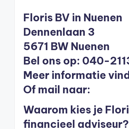
n
in
e
Floris BV in Nuenen
n
Dennenlaan 3
O
5671 BW Nuenen
n
Bel ons op: 040-21
li
n
Meer informatie vind
e
Of mail naar:
|
Waarom kies je Flori
h
y
financieel adviseur?