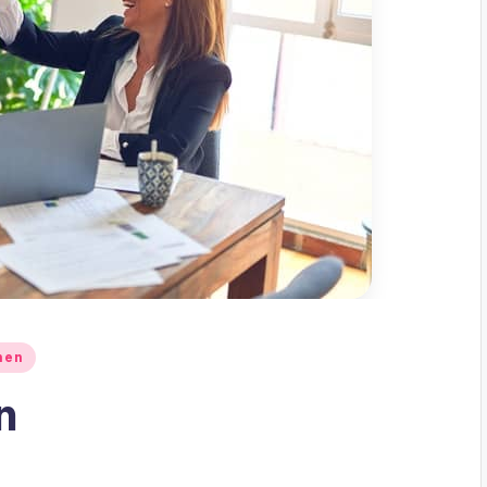
nen
n