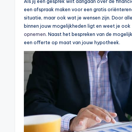
Als jij een gesprek wilt aangaan over de financi
e
een afspraak maken voor een gratis oriënterend 
situatie, maar ook wat je wensen zijn. Door alle
k
binnen jouw mogelijkheden ligt en weet je ook
e
opnemen
. Naast het bespreken van de mogelijkh
een offerte op maat van jouw hypotheek.
n
e
n
-
o
n
li