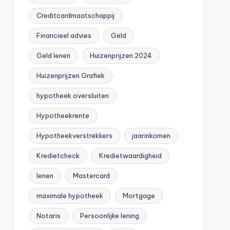
Creditcardmaatschappij
Financieel advies
Geld
Geld lenen
Huizenprijzen 2024
Huizenprijzen Grafiek
hypotheek oversluiten
Hypotheekrente
Hypotheekverstrekkers
jaarinkomen
Kredietcheck
Kredietwaardigheid
lenen
Mastercard
maximale hypotheek
Mortgage
Notaris
Persoonlijke lening