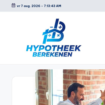
vr 7 aug. 2026
-
7:13:44 AM
Ga
naar
de
inhoud
H
y
p
o
t