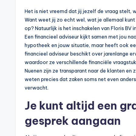
p
Het is niet vreemd dat jij jezelf de vraag stelt
o
Want weet jij zo echt wel, wat je allemaal ku
t
op? Natuurlijk is het inschakelen van Floris BV 
Een financieel adviseur kijkt samen met jou na
h
hypotheek en jouw situatie, maar heeft ook een
e
financieel adviseur beschikt over jarenlange e
waardoor ze verschillende financiële vraagstuk
e
Nuenen zijn ze transparant naar de klanten en z
k
weten precies dat zaken soms net even anders k
verwacht.
-
Je kunt altijd een gr
b
e
gesprek aangaan
r