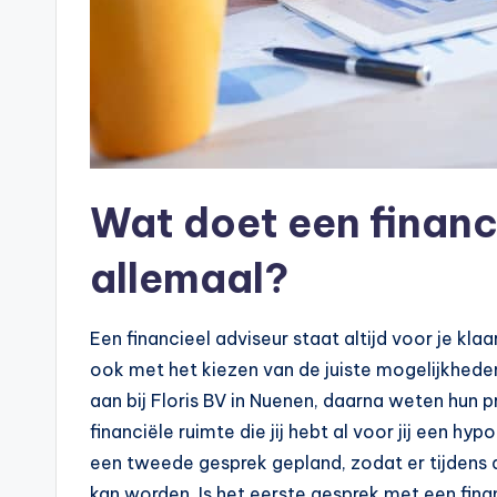
n
e
.
n
l
Wat doet een financ
allemaal?
Een financieel adviseur staat altijd voor je kla
ook met het kiezen van de juiste mogelijkhede
aan bij Floris BV in Nuenen, daarna weten hun pr
financiële ruimte die jij hebt al voor jij een h
een tweede gesprek gepland, zodat er tijdens 
kan worden. Is het eerste gesprek met een fina