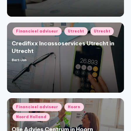
Geplaatst
Financieel adviseur
Utrecht
Utrecht
in
Credifixx Incassoservices Utrecht in
Utrecht
Bert-Jan
Geplaatst
door
Geplaatst
Financieel adviseur
Hoorn
in
Noord Holland
Olie Advies Centrum in Hoorn