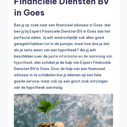
Financiele Diensten BV
b
in Goes
e
r
Ben jij op zoek naar een financieel adviseur in Goes, dan
ben jij bij Expert Financiele Diensten BV in Goes aan het
e
perfecte adres. Jij wilt waarschijnlijk ook alles goed
k
geregeld hebben tot in de puntjes, maar hoe doe je dat
als je niets weet van een hypotheek? Als jij wilt
e
beschikken over de
juiste informatie en de aanvraag van
n
hypotheek
, dan schakel je de hulp van Expert Financiele
Diensten BV in Goes. Door de hulp van een financieel
e
adviseur in te schakelen kun jij rekenen op een hele
n
goede service, maar ook op een groot stuk ontzorgen
van de hypotheek aanvraag.
-
o
n
li