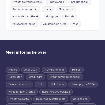
Hypotheekverstrekkers
jaarinkomen
Kredietcheck
Kredietwaardigheid
lenen
Mastercard
maximale hypotheek
Mortgage
Notaris
Persoonlijke lening
Vakantiegeld AOW
Visa
Meer informatie over:
Advies
AOW 2024
AOW berekenen
Banken
Calculator
Creditcard
Creditcardmaatschappij
Financieel advies
Geld
Geld lenen
Huizenprijzen 2024
Huizenprijzen Grafiek
hypotheek oversluiten
Hypotheekrente
Hypotheekverstrekkers
jaarinkomen