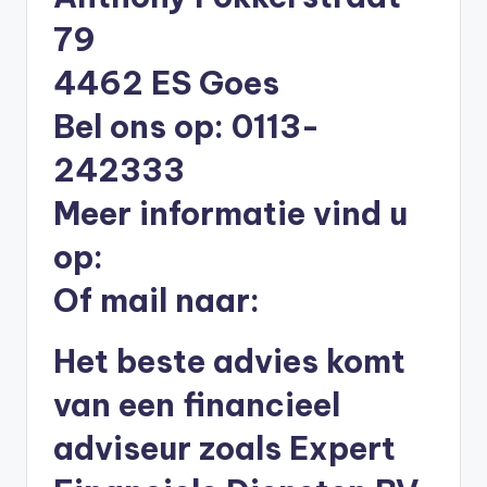
li
79
n
4462 ES Goes
e
Bel ons op: 0113-
|
h
242333
y
Meer informatie vind u
p
op:
o
Of mail naar:
t
h
Het beste advies komt
e
van een financieel
e
adviseur zoals Expert
k
-