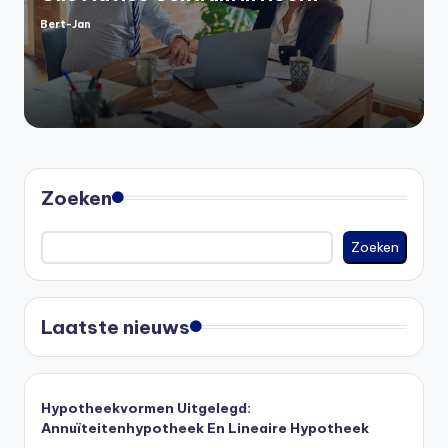
Bert-Jan
Geplaatst
door
Zoeken
Zoeken
Laatste nieuws
Hypotheekvormen Uitgelegd:
Annuïteitenhypotheek En Lineaire Hypotheek