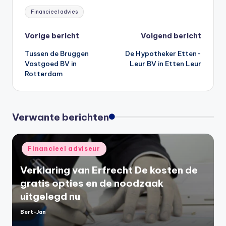
Tags:
Financieel advies
Bericht
Vorige bericht
Volgend bericht
Tussen de Bruggen
De Hypotheker Etten-
navigatie
Vastgoed BV in
Leur BV in Etten Leur
Rotterdam
Verwante berichten
Geplaatst
Financieel adviseur
in
Verklaring van Erfrecht De kosten de
gratis opties en de noodzaak
uitgelegd nu
Bert-Jan
Geplaatst
door