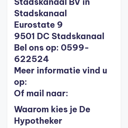
Stadskanaal BV in
li
Stadskanaal
n
e
Eurostate 9
|
9501 DC Stadskanaal
h
Bel ons op: 0599-
y
622524
p
Meer informatie vind u
o
t
op:
h
Of mail naar:
e
e
Waarom kies je De
k
Hypotheker
-