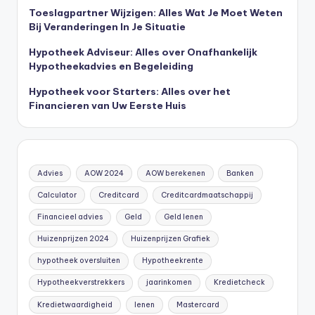
Toeslagpartner Wijzigen: Alles Wat Je Moet Weten
Bij Veranderingen In Je Situatie
Hypotheek Adviseur: Alles over Onafhankelijk
Hypotheekadvies en Begeleiding
Hypotheek voor Starters: Alles over het
Financieren van Uw Eerste Huis
Advies
AOW 2024
AOW berekenen
Banken
Calculator
Creditcard
Creditcardmaatschappij
Financieel advies
Geld
Geld lenen
Huizenprijzen 2024
Huizenprijzen Grafiek
hypotheek oversluiten
Hypotheekrente
Hypotheekverstrekkers
jaarinkomen
Kredietcheck
Kredietwaardigheid
lenen
Mastercard