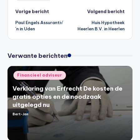
Bericht
Vorige bericht
Volgend bericht
Paul Engels Assuranti√
Huis Hypotheek
navigatie
´n in Uden
Heerlen B.V. in Heerlen
Verwante berichten
Geplaatst
Financieel adviseur
in
Verklaring van Erfrecht De kosten de
gratis opties en de noodzaak
uitgelegd nu
Bert-Jan
Geplaatst
door