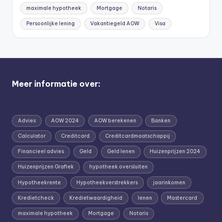
maximale hypotheek
Mortgage
Notaris
Persoonlijke lening
Vakantiegeld AOW
Visa
Meer informatie over:
Advies
AOW 2024
AOW berekenen
Banken
Calculator
Creditcard
Creditcardmaatschappij
Financieel advies
Geld
Geld lenen
Huizenprijzen 2024
Huizenprijzen Grafiek
hypotheek oversluiten
Hypotheekrente
Hypotheekverstrekkers
jaarinkomen
Kredietcheck
Kredietwaardigheid
lenen
Mastercard
maximale hypotheek
Mortgage
Notaris