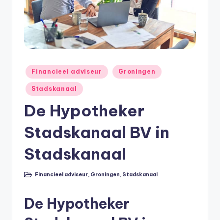
e
e
k
B
e
Geplaatst
Financieel adviseur
Groningen
r
in
Stadskanaal
e
De Hypotheker
k
Stadskanaal BV in
e
n
Stadskanaal
e
Financieel adviseur
,
Groningen
,
Stadskanaal
n
Geplaatst
in
O
De Hypotheker
n