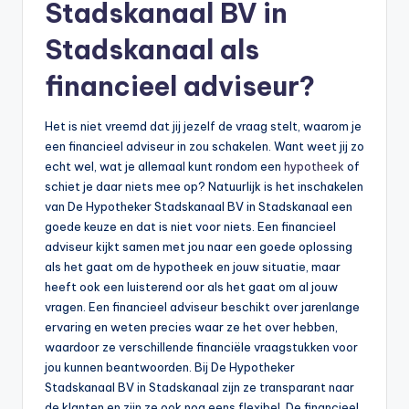
Stadskanaal BV in
b
Stadskanaal als
e
financieel adviseur?
r
e
Het is niet vreemd dat jij jezelf de vraag stelt, waarom je
k
een financieel adviseur in zou schakelen. Want weet jij zo
echt wel, wat je allemaal kunt rondom een
hypotheek
of
e
schiet je daar niets mee op? Natuurlijk is het inschakelen
n
van De Hypotheker Stadskanaal BV in Stadskanaal een
goede keuze en dat is niet voor niets. Een financieel
e
adviseur kijkt samen met jou naar een goede oplossing
n
als het gaat om de hypotheek en jouw situatie, maar
heeft ook een luisterend oor als het gaat om al jouw
-
vragen. Een financieel adviseur beschikt over jarenlange
o
ervaring en weten precies waar ze het over hebben,
waardoor ze verschillende financiële vraagstukken voor
n
jou kunnen beantwoorden. Bij De Hypotheker
li
Stadskanaal BV in Stadskanaal zijn ze transparant naar
de klanten en zijn ze ook nog eens flexibel. De financieel