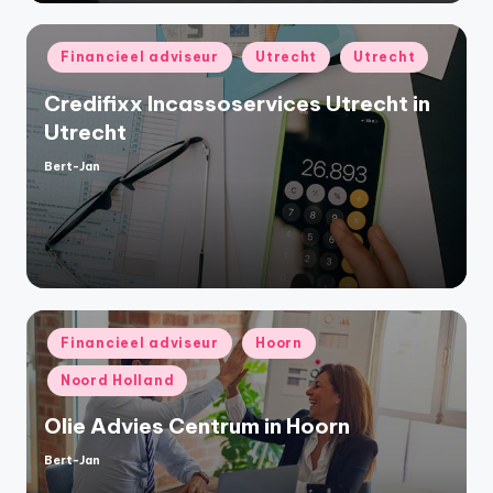
Geplaatst
Financieel adviseur
Utrecht
Utrecht
in
Credifixx Incassoservices Utrecht in
Utrecht
Bert-Jan
Geplaatst
door
Geplaatst
Financieel adviseur
Hoorn
in
Noord Holland
Olie Advies Centrum in Hoorn
Bert-Jan
Geplaatst
door