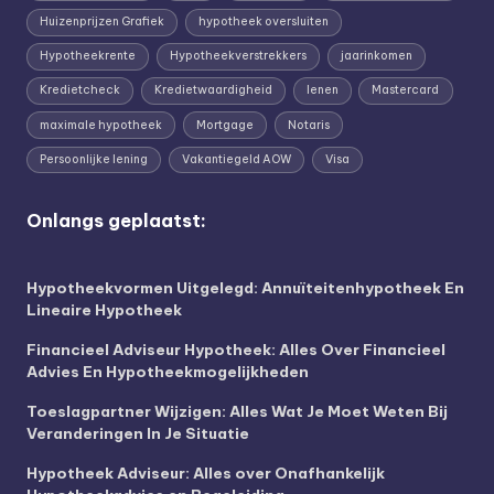
Huizenprijzen Grafiek
hypotheek oversluiten
Hypotheekrente
Hypotheekverstrekkers
jaarinkomen
Kredietcheck
Kredietwaardigheid
lenen
Mastercard
maximale hypotheek
Mortgage
Notaris
Persoonlijke lening
Vakantiegeld AOW
Visa
Onlangs geplaatst:
Hypotheekvormen Uitgelegd: Annuïteitenhypotheek En
Lineaire Hypotheek
Financieel Adviseur Hypotheek: Alles Over Financieel
Advies En Hypotheekmogelijkheden
Toeslagpartner Wijzigen: Alles Wat Je Moet Weten Bij
Veranderingen In Je Situatie
Hypotheek Adviseur: Alles over Onafhankelijk