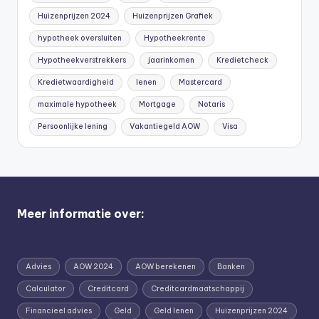
Huizenprijzen 2024
Huizenprijzen Grafiek
hypotheek oversluiten
Hypotheekrente
Hypotheekverstrekkers
jaarinkomen
Kredietcheck
Kredietwaardigheid
lenen
Mastercard
maximale hypotheek
Mortgage
Notaris
Persoonlijke lening
Vakantiegeld AOW
Visa
Meer informatie over:
Advies
AOW 2024
AOW berekenen
Banken
Calculator
Creditcard
Creditcardmaatschappij
Financieel advies
Geld
Geld lenen
Huizenprijzen 2024