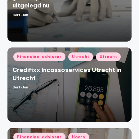
uitgelegd nu
Bert-Jan
Geplaatst
door
Geplaatst
Financieel adviseur
Utrecht
Utrecht
in
Credifixx Incassoservices Utrecht in
Utrecht
Bert-Jan
Geplaatst
door
Geplaatst
Financieel adviseur
Hoorn