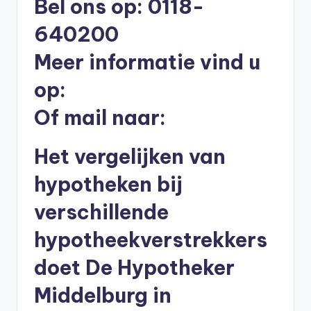
Bel ons op: 0118-
b
640200
e
Meer informatie vind u
r
op:
e
k
Of mail naar:
e
Het vergelijken van
n
e
hypotheken bij
n
verschillende
-
hypotheekverstrekkers
o
doet De Hypotheker
n
Middelburg in
li