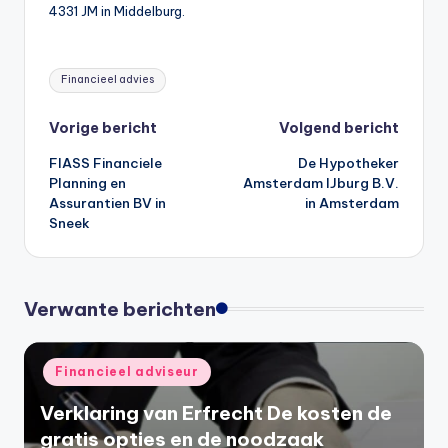
4331 JM in Middelburg.
Tags:
Financieel advies
Bericht
Vorige bericht
Volgend bericht
FIASS Financiele
De Hypotheker
navigatie
Planning en
Amsterdam IJburg B.V.
Assurantien BV in
in Amsterdam
Sneek
Verwante berichten
Geplaatst
Financieel adviseur
in
Verklaring van Erfrecht De kosten de
gratis opties en de noodzaak