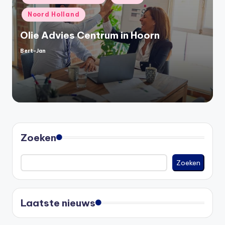
in
Noord Holland
Olie Advies Centrum in Hoorn
Bert-Jan
Geplaatst
door
Zoeken
Zoeken
Laatste nieuws