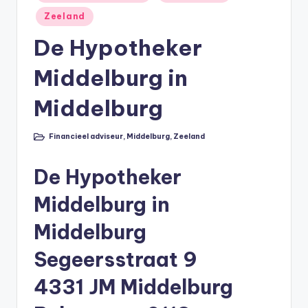
in
li
Zeeland
n
De Hypotheker
e
Middelburg in
|
h
Middelburg
y
Financieel adviseur
,
Middelburg
,
Zeeland
Geplaatst
p
in
o
De Hypotheker
t
Middelburg in
h
Middelburg
e
Segeersstraat 9
e
k
4331 JM Middelburg
-