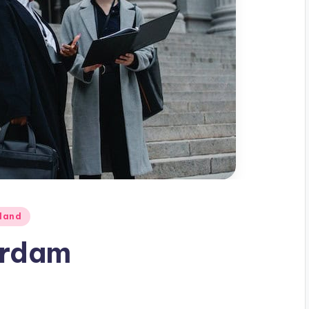
lland
erdam