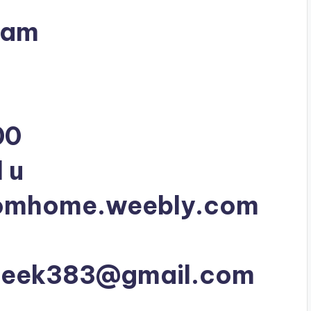
dam
00
 u
romhome.weebly.com
beek383@gmail.com