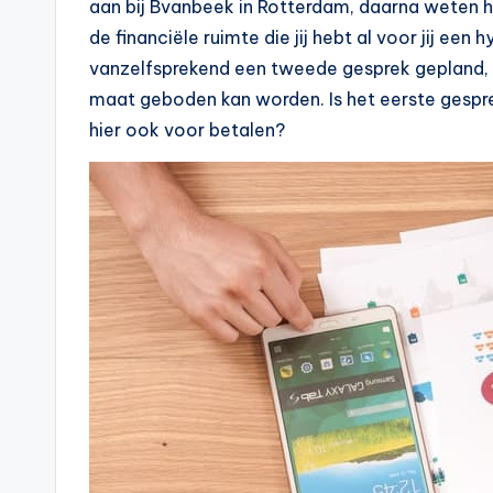
n
aan bij Bvanbeek in Rotterdam, daarna weten hun
de financiële ruimte die jij hebt al voor jij een
e
vanzelfsprekend een tweede gesprek gepland, zo
.
maat geboden kan worden. Is het eerste gespre
hier ook voor betalen?
n
l