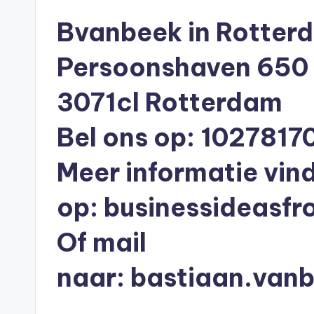
n
Bvanbeek in Rotter
e
n
Persoonshaven 650
O
3071cl Rotterdam
n
Bel ons op: 1027817
li
Meer informatie vind
n
op:
businessideasf
e
|
Of mail
h
naar:
bastiaan.van
y