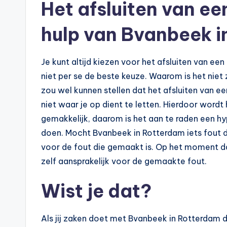
Het afsluiten van e
p
o
hulp van Bvanbeek 
t
Je kunt altijd kiezen voor het afsluiten van ee
h
niet per se de beste keuze. Waarom is het niet
e
zou wel kunnen stellen dat het afsluiten van e
niet waar je op dient te letten. Hierdoor wordt
e
gemakkelijk, daarom is het aan te raden een 
k
doen. Mocht Bvanbeek in Rotterdam iets fout do
voor de fout die gemaakt is. Op het moment dat j
-
zelf aansprakelijk voor de gemaakte fout.
b
Wist je dat?
e
r
Als jij zaken doet met Bvanbeek in Rotterdam da