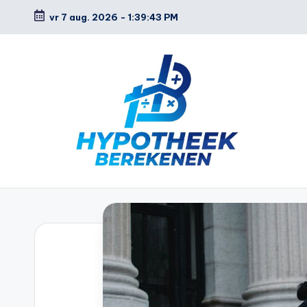
vr 7 aug. 2026
-
1:39:44 PM
Ga
naar
de
inhoud
H
y
p
o
t