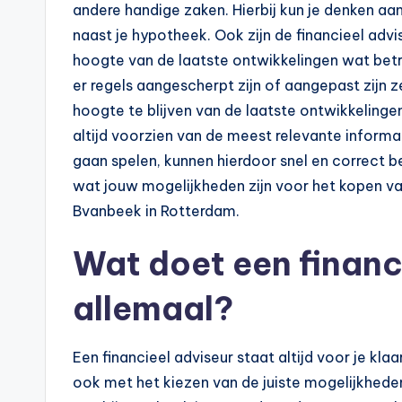
andere handige zaken. Hierbij kun je denken aa
e
naast je hypotheek. Ook zijn de financieel advi
k
hoogte van de laatste ontwikkelingen wat betre
er regels aangescherpt zijn of aangepast zijn 
e
hoogte te blijven van de laatste ontwikkelingen
n
altijd voorzien van de meest relevante informa
gaan spelen, kunnen hierdoor snel en correct 
e
wat jouw mogelijkheden zijn voor het kopen va
n
Bvanbeek in Rotterdam.
-
Wat doet een financ
o
allemaal?
n
Een financieel adviseur staat altijd voor je kla
li
ook met het kiezen van de juiste mogelijkhede