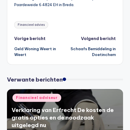
Paardeweide 6 4824 EH in Breda.
Tags:
Financieel advies
Bericht
Vorige bericht
Volgend bericht
Geld Woning Weert in
Schaafs Bemiddeling in
navigatie
Weert
Doetinchem
Verwante berichten
Geplaatst
Financieel adviseur
in
Verklaring van Erfrecht De kosten de
gratis opties en de noodzaak
uitgelegd nu