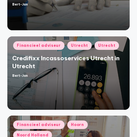
Bert-Jan
Geplaatst
door
Geplaatst
Financieel adviseur
Utrecht
Utrecht
in
Credifixx Incassoservices Utrecht in
Utrecht
Bert-Jan
Geplaatst
door
Geplaatst
Financieel adviseur
Hoorn
in
Noord Holland