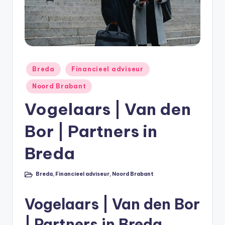
e
e
k
B
e
Geplaatst
Breda
Financieel adviseur
in
r
Noord Brabant
e
Vogelaars | Van den
k
Bor | Partners in
e
n
Breda
e
Breda
,
Financieel adviseur
,
Noord Brabant
Geplaatst
n
in
O
Vogelaars | Van den Bor
n
| Partners in Breda