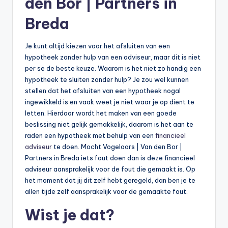
den Bor | Partners in
b
Breda
e
r
Je kunt altijd kiezen voor het afsluiten van een
hypotheek zonder hulp van een adviseur, maar dit is niet
e
per se de beste keuze. Waarom is het niet zo handig een
k
hypotheek te sluiten zonder hulp? Je zou wel kunnen
stellen dat het afsluiten van een hypotheek nogal
e
ingewikkeld is en vaak weet je niet waar je op dient te
n
letten. Hierdoor wordt het maken van een goede
beslissing niet gelijk gemakkelijk, daarom is het aan te
e
raden een hypotheek met behulp van een
financieel
n
adviseur
te doen. Mocht Vogelaars | Van den Bor |
Partners in Breda iets fout doen dan is deze financieel
-
adviseur aansprakelijk voor de fout die gemaakt is. Op
o
het moment dat jij dit zelf hebt geregeld, dan ben je te
allen tijde zelf aansprakelijk voor de gemaakte fout.
n
Wist je dat?
li