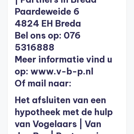
li
Paardeweide 6
n
4824 EH Breda
e
|
Bel ons op: 076
h
5316888
y
Meer informatie vind u
p
op:
www.v-b-p.nl
o
Of mail naar:
t
h
Het afsluiten van een
e
hypotheek met de hulp
e
van Vogelaars | Van
k
-