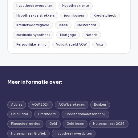
hypotheek oversluiten
Hypotheekrente
Hypotheekverstrekkers
jaarinkomen
Kredietcheck
Kredietwaardigheid
lenen
Mastercard
maximale hypotheek
Mortgage
Notaris
Persoonlijke lening
Vakantiegeld AOW
Visa
Meer informatie over:
Advies
AOW 2024
AOW berekenen
Banken
Calculator
Creditcard
Creditcardmaatschappij
Financieel advies
Geld
Geld lenen
Huizenprijzen 2024
Huizenprijzen Grafiek
hypotheek oversluiten