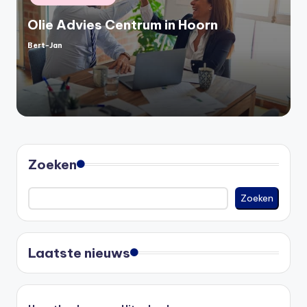
Olie Advies Centrum in Hoorn
Bert-Jan
Geplaatst
door
Zoeken
Zoeken
Laatste nieuws