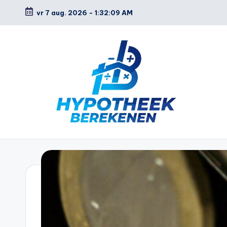
vr 7 aug. 2026
-
1:32:10 AM
Ga
naar
de
inhoud
H
y
p
o
t