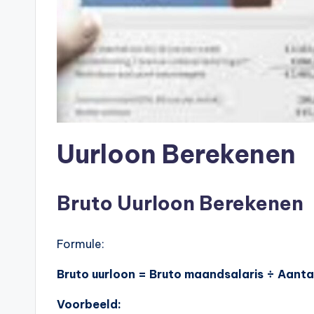
n
e
.
n
l
Uurloon Berekenen
Bruto Uurloon Berekenen
Formule:
Bruto uurloon = Bruto maandsalaris ÷ Aant
Voorbeeld: