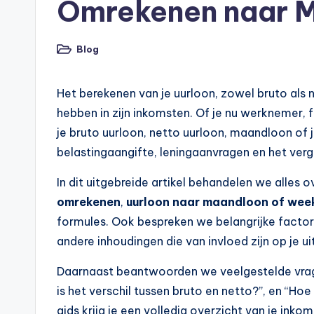
n
Omrekenen naar M
e
Blog
n
Geplaatst
in
O
Het berekenen van je uurloon, zowel bruto als ne
n
hebben in zijn inkomsten. Of je nu werknemer, f
je bruto uurloon, netto uurloon, maandloon of ja
li
belastingaangifte, leningaanvragen en het verg
n
In dit uitgebreide artikel behandelen we alles 
e
omrekenen
,
uurloon naar maandloon of wee
formules. Ook bespreken we belangrijke factore
|
andere inhoudingen die van invloed zijn op je ui
h
Daarnaast beantwoorden we veelgestelde vrage
y
is het verschil tussen bruto en netto?”, en “Ho
gids krijg je een volledig overzicht van je ink