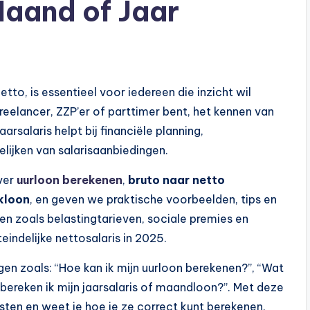
aand of Jaar
tto, is essentieel voor iedereen die inzicht wil
reelancer, ZZP’er of parttimer bent, het kennen van
arsalaris helpt bij financiële planning,
elijken van salarisaanbiedingen.
over
uurloon berekenen
,
bruto naar netto
kloon
, en geven we praktische voorbeelden, tips en
n zoals belastingtarieven, sociale premies en
teindelijke nettosalaris in 2025.
n zoals: “Hoe kan ik mijn uurloon berekenen?”, “Wat
e bereken ik mijn jaarsalaris of maandloon?”. Met deze
omsten en weet je hoe je ze correct kunt berekenen.