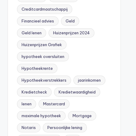
Creditcardmaatschappij
Financieel advies
Geld
Geld lenen
Huizenprijzen 2024
Huizenprijzen Grafiek
hypotheek oversluiten
Hypotheekrente
Hypotheekverstrekkers
jaarinkomen
Kredietcheck
Kredietwaardigheid
lenen
Mastercard
maximale hypotheek
Mortgage
Notaris
Persoonlijke lening