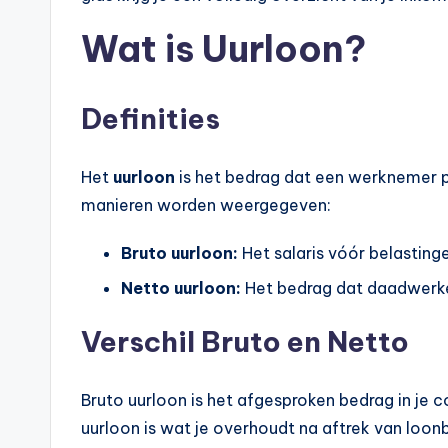
p
Wat is Uurloon?
o
t
Definities
h
e
Het
uurloon
is het bedrag dat een werknemer p
manieren worden weergegeven:
e
Bruto uurloon:
Het salaris vóór belasting
k
Netto uurloon:
Het bedrag dat daadwerkel
-
Verschil Bruto en Netto
b
e
Bruto uurloon is het afgesproken bedrag in je c
r
uurloon is wat je overhoudt na aftrek van loon