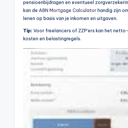
pensioenbijdragen en eventueel zorgverzekering
e
kan de
ABN Mortgage Calculator
handig zijn om
k
lenen op basis van je inkomen en uitgaven.
e
Tip:
Voor freelancers of ZZP’ers kan het netto-
kosten en belastingregels.
n
e
n
-
o
n
li