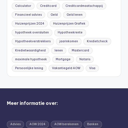
Calculator
Creditcard
Creditcardmaatschappij
Financieel advies
Geld
Geld lenen
Huizenprijzen 2024
Huizenprijzen Grafiek
hypotheek oversluiten
Hypotheekrente
Hypotheekverstrekkers
jaarinkomen
Kredietcheck
Kredietwaardigheid
lenen
Mastercard
maximale hypotheek
Mortgage
Notaris
Persoonlijke lening
Vakantiegeld AOW
Visa
Meer informatie over:
Advies
AOW 2024
AOW berekenen
Banken