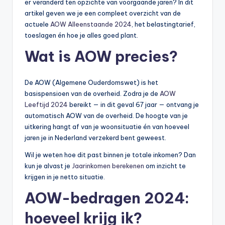
er veranderd ten opzichte van voorgaande jaren? In dit
li
artikel geven we je een compleet overzicht van de
n
actuele
AOW Alleenstaande 2024
, het belastingtarief,
toeslagen én hoe je alles goed plant.
e
Wat is AOW precies?
|
h
De AOW (Algemene Ouderdomswet) is het
y
basispensioen van de overheid. Zodra je de
AOW
p
Leeftijd 2024
bereikt — in dit geval 67 jaar — ontvang je
automatisch AOW van de overheid. De hoogte van je
o
uitkering hangt af van je woonsituatie én van hoeveel
t
jaren je in Nederland verzekerd bent geweest.
h
Wil je weten hoe dit past binnen je totale inkomen? Dan
kun je alvast je
Jaarinkomen berekenen
om inzicht te
e
krijgen in je netto situatie.
e
AOW-bedragen 2024:
k
hoeveel krijg ik?
-