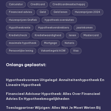
Calculator
Creditcard
Creditcardmaatschappij
Financieel advies
Geld
Geld lenen
Huizenprijzen 2024
Huizenprijzen Grafiek
hypotheek oversluiten
Hypotheekrente
Hypotheekverstrekkers
jaarinkomen
Kredietcheck
Kredietwaardigheid
lenen
Mastercard
maximale hypotheek
Mortgage
Notaris
Persoonlijke lening
Vakantiegeld AOW
Visa
Onlangs geplaatst:
Hypotheekvormen Uitgelegd: Annuïteitenhypotheek En
Lineaire Hypotheek
Financieel Adviseur Hypotheek: Alles Over Financieel
Advies En Hypotheekmogelijkheden
Toeslagpartner Wijzigen: Alles Wat Je Moet Weten Bij