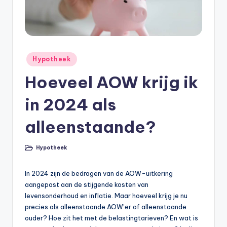
e
e
k
B
Geplaatst
Hypotheek
e
in
Hoeveel AOW krijg ik
r
e
in 2024 als
k
alleenstaande?
e
n
Hypotheek
Geplaatst
in
e
In 2024 zijn de bedragen van de AOW-uitkering
n
aangepast aan de stijgende kosten van
levensonderhoud en inflatie. Maar hoeveel krijg je nu
O
precies als alleenstaande AOW’er of alleenstaande
n
ouder? Hoe zit het met de belastingtarieven? En wat is