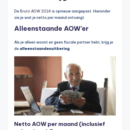
b
De
Bruto AOW 2024
is opnieuw aangepast. Hieronder
e
zie je wat je netto per maand ontvangt.
r
Alleenstaande AOW’er
e
Als je alleen woont en geen fiscale partner hebt, krijg je
k
de
alleenstaandenuitkering
.
e
n
e
n
-
o
n
li
Netto AOW per maand (inclusief