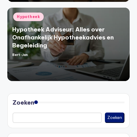
Geplaatst
Hypotheek
in
Hypotheek Adviseur: Alles over
Onafhankelijk Hypotheekadvies en
Begeleiding
Bert-Jan
Geplaatst
door
Zoeken
Zoeken