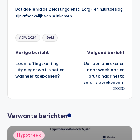
Dat doe je via de Belastingdienst. Zorg- en huurtoeslag
zijn afhankelijk van je inkomen.
Tags:
AOW 2024
Geld
Bericht
Vorige bericht
Volgend bericht
Loonheffingskorting
Uurloon omrekenen
navigatie
uitgelegd: wat is het en
naar weekloon en
wanneer toepassen?
bruto naar netto
salaris berekenen in
2025
Verwante berichten
Geplaatst
Hypotheek
in