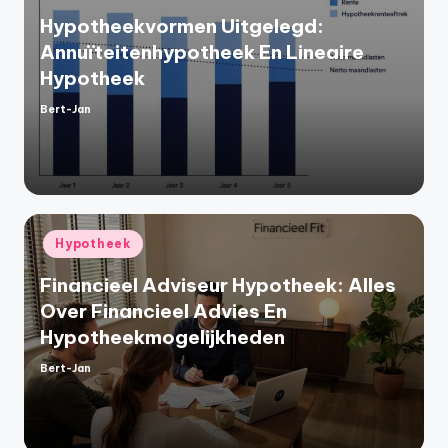
Hypotheekvormen Uitgelegd:
Annuïteitenhypotheek En Lineaire
Hypotheek
Bert-Jan
Geplaatst
door
Geplaatst
Hypotheek
in
Financieel Adviseur Hypotheek: Alles
Over Financieel Advies En
Hypotheekmogelijkheden
Bert-Jan
Geplaatst
door