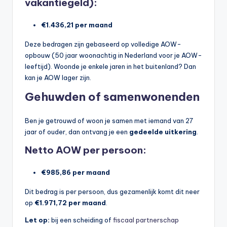
vakantiegeld):
n
e
€1.436,21 per maand
.
Deze bedragen zijn gebaseerd op volledige AOW-
n
opbouw (50 jaar woonachtig in Nederland voor je AOW-
leeftijd). Woonde je enkele jaren in het buitenland? Dan
l
kan je AOW lager zijn.
Gehuwden of samenwonenden
Ben je getrouwd of woon je samen met iemand van 27
jaar of ouder, dan ontvang je een
gedeelde uitkering
.
Netto AOW per persoon:
€985,86 per maand
Dit bedrag is per persoon, dus gezamenlijk komt dit neer
op
€1.971,72 per maand
.
Let op:
bij een scheiding of
fiscaal partnerschap