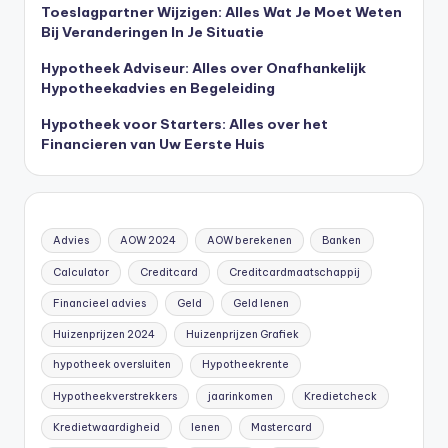
Toeslagpartner Wijzigen: Alles Wat Je Moet Weten
Bij Veranderingen In Je Situatie
Hypotheek Adviseur: Alles over Onafhankelijk
Hypotheekadvies en Begeleiding
Hypotheek voor Starters: Alles over het
Financieren van Uw Eerste Huis
Advies
AOW 2024
AOW berekenen
Banken
Calculator
Creditcard
Creditcardmaatschappij
Financieel advies
Geld
Geld lenen
Huizenprijzen 2024
Huizenprijzen Grafiek
hypotheek oversluiten
Hypotheekrente
Hypotheekverstrekkers
jaarinkomen
Kredietcheck
Kredietwaardigheid
lenen
Mastercard