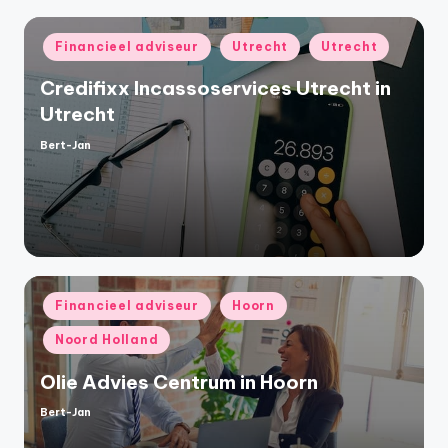
Geplaatst
Financieel adviseur
Utrecht
Utrecht
in
Credifixx Incassoservices Utrecht in
Utrecht
Bert-Jan
Geplaatst
door
Geplaatst
Financieel adviseur
Hoorn
in
Noord Holland
Olie Advies Centrum in Hoorn
Bert-Jan
Geplaatst
door