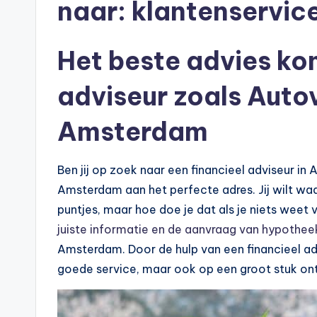
naar:
klantenservic
p
o
Het beste advies ko
t
adviseur zoals Autov
h
Amsterdam
e
e
Ben jij op zoek naar een financieel adviseur in 
k
Amsterdam aan het perfecte adres. Jij wilt waa
puntjes, maar hoe doe je dat als je niets weet 
-
juiste informatie en de aanvraag van hypothee
b
Amsterdam. Door de hulp van een financieel advi
goede service, maar ook op een groot stuk on
e
r