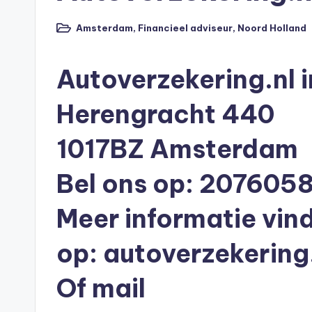
n
e
Amsterdam
,
Financieel adviseur
,
Noord Holland
Geplaatst
in
n
Autoverzekering.nl
O
Herengracht 440
n
1017BZ Amsterdam
li
n
Bel ons op: 207605
e
Meer informatie vind
|
op:
autoverzekering
h
Of mail
y