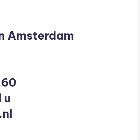
 in Amsterdam
860
 u
.nl