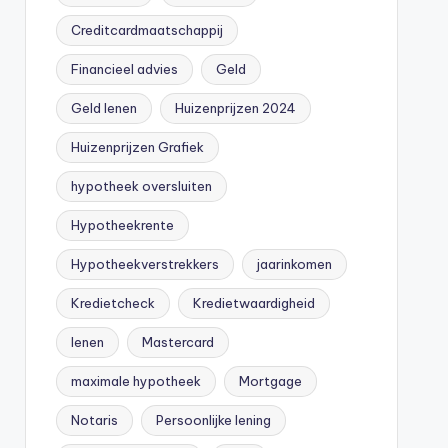
Creditcardmaatschappij
Financieel advies
Geld
Geld lenen
Huizenprijzen 2024
Huizenprijzen Grafiek
hypotheek oversluiten
Hypotheekrente
Hypotheekverstrekkers
jaarinkomen
Kredietcheck
Kredietwaardigheid
lenen
Mastercard
maximale hypotheek
Mortgage
Notaris
Persoonlijke lening