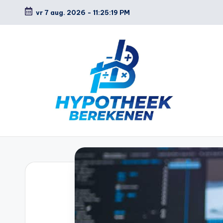
vr 7 aug. 2026
-
11:25:20 PM
Ga
naar
de
inhoud
H
y
p
o
t