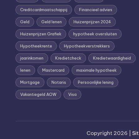
n
Creditcardmaatschappij
Financieel advies
e
Geld
Geld lenen
Huizenprijzen 2024
.
Huizenprijzen Grafiek
hypotheek oversluiten
n
Hypotheekrente
Hypotheekverstrekkers
l
jaarinkomen
Kredietcheck
Kredietwaardigheid
lenen
Mastercard
maximale hypotheek
Mortgage
Notaris
Persoonlijke lening
Vakantiegeld AOW
Visa
Copyright 2026 |
Si