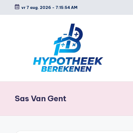
vr 7 aug. 2026
-
7:15:55 AM
Ga
naar
de
inhoud
H
y
Sas Van Gent
p
o
t