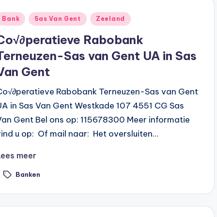
Geplaatst
Bank
Sas Van Gent
Zeeland
n
Co√∂peratieve Rabobank
Terneuzen-Sas van Gent UA in Sas
Van Gent
Co√∂peratieve Rabobank Terneuzen-Sas van Gent
UA in Sas Van Gent Westkade 107 4551 CG Sas
Van Gent Bel ons op: 115678300 Meer informatie
vind u op: Of mail naar: Het oversluiten…
Lees meer
Banken
ags: