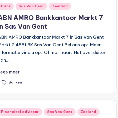
Geplaatst
Bank
Sas Van Gent
Zeeland
n
ABN AMRO Bankkantoor Markt 7
in Sas Van Gent
ABN AMRO Bankkantoor Markt 7 in Sas Van Gent
Markt 7 4551 BK Sas Van Gent Bel ons op: Meer
informatie vind u op: Of mail naar: Het oversluiten
van…
Lees meer
Banken
ags:
Geplaatst
Financieel adviseur
Sas Van Gent
Zeeland