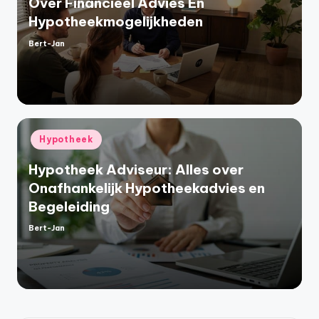
Over Financieel Advies En
Hypotheekmogelijkheden
Bert-Jan
Geplaatst
door
Geplaatst
Hypotheek
in
Hypotheek Adviseur: Alles over
Onafhankelijk Hypotheekadvies en
Begeleiding
Bert-Jan
Geplaatst
door