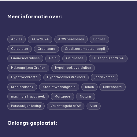
Meer informatie over:
Advies
AOW 2024
AOW berekenen
Banken
Calculator
Creditcard
Creditcardmaatschappij
Financieel advies
Geld
Geld lenen
Huizenprijzen 2024
Huizenprijzen Grafiek
hypotheek oversluiten
Hypotheekrente
Hypotheekverstrekkers
jaarinkomen
Kredietcheck
Kredietwaardigheid
lenen
Mastercard
maximale hypotheek
Mortgage
Notaris
Persoonlijke lening
Vakantiegeld AOW
Visa
Onlangs geplaatst: