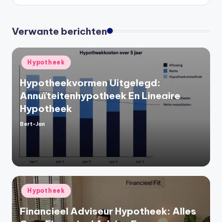
Verwante berichten
Geplaatst
Hypotheek
in
Hypotheekvormen Uitgelegd:
Annuïteitenhypotheek En Lineaire
Hypotheek
Bert-Jan
Geplaatst
door
Geplaatst
Hypotheek
in
Financieel Adviseur Hypotheek: Alles