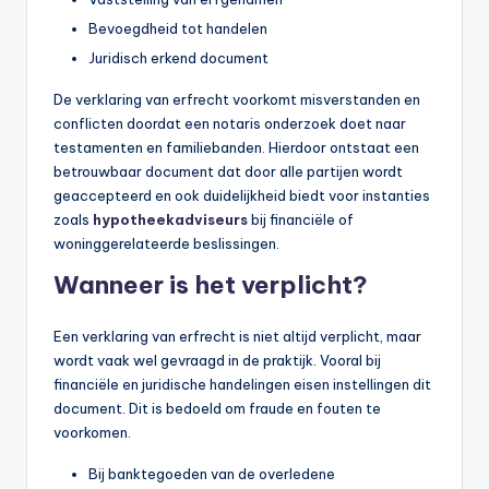
b
Bevoegdheid tot handelen
Juridisch erkend document
e
r
De verklaring van erfrecht voorkomt misverstanden en
conflicten doordat een notaris onderzoek doet naar
e
testamenten en familiebanden. Hierdoor ontstaat een
k
betrouwbaar document dat door alle partijen wordt
geaccepteerd en ook duidelijkheid biedt voor instanties
e
zoals
hypotheekadviseurs
bij financiële of
n
woninggerelateerde beslissingen.
e
Wanneer is het verplicht?
n
Een verklaring van erfrecht is niet altijd verplicht, maar
-
wordt vaak wel gevraagd in de praktijk. Vooral bij
o
financiële en juridische handelingen eisen instellingen dit
document. Dit is bedoeld om fraude en fouten te
n
voorkomen.
li
Bij banktegoeden van de overledene