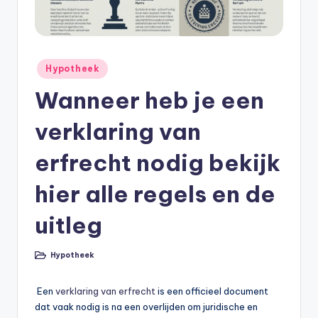
e
e
k
Geplaatst
B
Hypotheek
in
e
Wanneer heb je een
r
verklaring van
e
erfrecht nodig bekijk
k
e
hier alle regels en de
n
uitleg
e
n
Hypotheek
Geplaatst
in
O
Een
verklaring van erfrecht
is een officieel document
n
dat vaak nodig is na een overlijden om juridische en