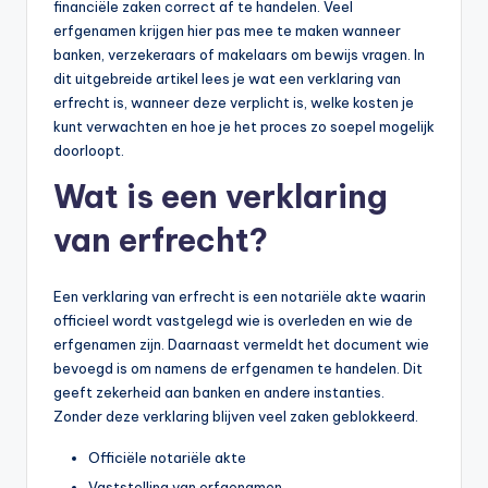
financiële zaken correct af te handelen. Veel
li
erfgenamen krijgen hier pas mee te maken wanneer
n
banken, verzekeraars of makelaars om bewijs vragen. In
dit uitgebreide artikel lees je wat een verklaring van
e
erfrecht is, wanneer deze verplicht is, welke kosten je
|
kunt verwachten en hoe je het proces zo soepel mogelijk
doorloopt.
h
Wat is een verklaring
y
p
van erfrecht?
o
Een verklaring van erfrecht is een notariële akte waarin
t
officieel wordt vastgelegd wie is overleden en wie de
h
erfgenamen zijn. Daarnaast vermeldt het document wie
bevoegd is om namens de erfgenamen te handelen. Dit
e
geeft zekerheid aan banken en andere instanties.
e
Zonder deze verklaring blijven veel zaken geblokkeerd.
k
Officiële notariële akte
-
Vaststelling van erfgenamen