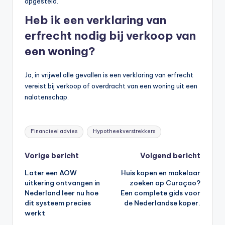
opgesteld.
Heb ik een verklaring van
erfrecht nodig bij verkoop van
een woning?
Ja, in vrijwel alle gevallen is een verklaring van erfrecht
vereist bij verkoop of overdracht van een woning uit een
nalatenschap.
Tags:
Financieel advies
Hypotheekverstrekkers
Bericht
Vorige bericht
Volgend bericht
Later een AOW
Huis kopen en makelaar
navigatie
uitkering ontvangen in
zoeken op Curaçao?
Nederland leer nu hoe
Een complete gids voor
dit systeem precies
de Nederlandse koper.
werkt