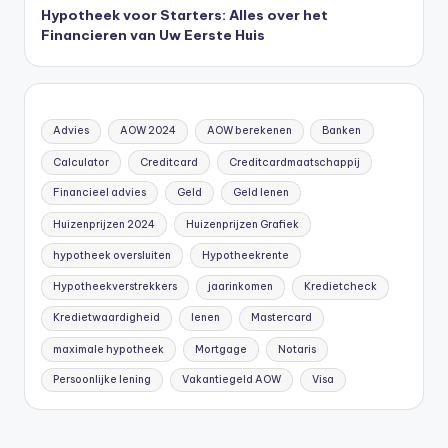
Hypotheek voor Starters: Alles over het
Financieren van Uw Eerste Huis
Advies
AOW 2024
AOW berekenen
Banken
Calculator
Creditcard
Creditcardmaatschappij
Financieel advies
Geld
Geld lenen
Huizenprijzen 2024
Huizenprijzen Grafiek
hypotheek oversluiten
Hypotheekrente
Hypotheekverstrekkers
jaarinkomen
Kredietcheck
Kredietwaardigheid
lenen
Mastercard
maximale hypotheek
Mortgage
Notaris
Persoonlijke lening
Vakantiegeld AOW
Visa