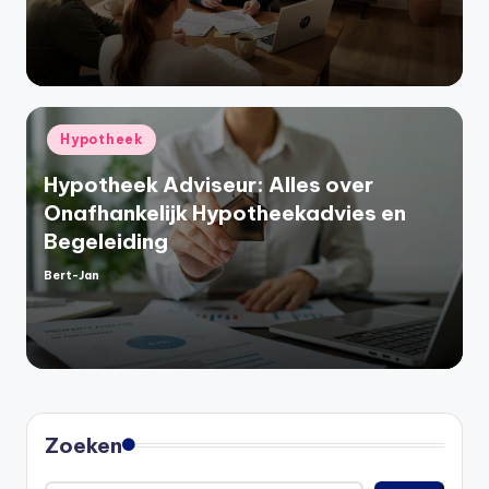
door
Geplaatst
Hypotheek
in
Hypotheek Adviseur: Alles over
Onafhankelijk Hypotheekadvies en
Begeleiding
Bert-Jan
Geplaatst
door
Zoeken