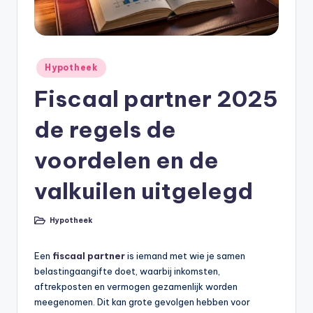
e
e
k
Geplaatst
B
Hypotheek
in
e
Fiscaal partner 2025
r
de regels de
e
voordelen en de
k
e
valkuilen uitgelegd
n
Hypotheek
Geplaatst
e
in
n
Een
fiscaal partner
is iemand met wie je samen
belastingaangifte doet, waarbij inkomsten,
O
aftrekposten en vermogen gezamenlijk worden
n
meegenomen. Dit kan grote gevolgen hebben voor