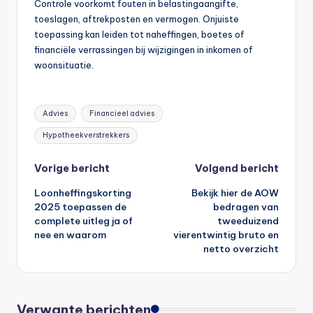
Controle voorkomt fouten in belastingaangifte,
toeslagen, aftrekposten en vermogen. Onjuiste
toepassing kan leiden tot naheffingen, boetes of
financiële verrassingen bij wijzigingen in inkomen of
woonsituatie.
Tags:
Advies
Financieel advies
Hypotheekverstrekkers
Bericht
Vorige bericht
Volgend bericht
Loonheffingskorting
Bekijk hier de AOW
navigatie
2025 toepassen de
bedragen van
complete uitleg ja of
tweeduizend
nee en waarom
vierentwintig bruto en
netto overzicht
Verwante berichten