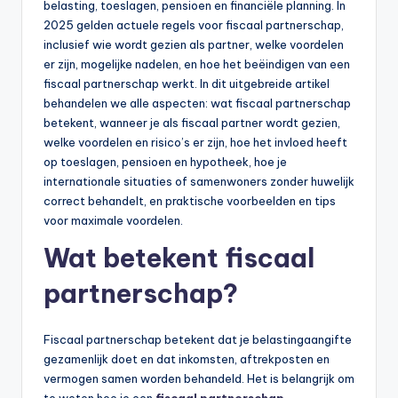
belasting, toeslagen, pensioen en financiële planning. In
li
2025 gelden actuele regels voor fiscaal partnerschap,
n
inclusief wie wordt gezien als partner, welke voordelen
er zijn, mogelijke nadelen, en hoe het beëindigen van een
e
fiscaal partnerschap werkt. In dit uitgebreide artikel
|
behandelen we alle aspecten: wat fiscaal partnerschap
betekent, wanneer je als fiscaal partner wordt gezien,
h
welke voordelen en risico’s er zijn, hoe het invloed heeft
y
op toeslagen, pensioen en hypotheek, hoe je
internationale situaties of samenwoners zonder huwelijk
p
correct behandelt, en praktische voorbeelden en tips
o
voor maximale voordelen.
t
Wat betekent fiscaal
h
partnerschap?
e
e
Fiscaal partnerschap betekent dat je belastingaangifte
gezamenlijk doet en dat inkomsten, aftrekposten en
k
vermogen samen worden behandeld. Het is belangrijk om
-
te weten hoe je een
fiscaal partnerschap