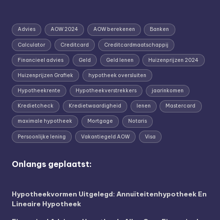
Advies
AOW 2024
AOW berekenen
Banken
Calculator
Creditcard
Creditcardmaatschappij
Financieel advies
Geld
Geld lenen
Huizenprijzen 2024
Huizenprijzen Grafiek
hypotheek oversluiten
Hypotheekrente
Hypotheekverstrekkers
jaarinkomen
Kredietcheck
Kredietwaardigheid
lenen
Mastercard
maximale hypotheek
Mortgage
Notaris
Persoonlijke lening
Vakantiegeld AOW
Visa
Onlangs geplaatst:
Hypotheekvormen Uitgelegd: Annuïteitenhypotheek En
Lineaire Hypotheek