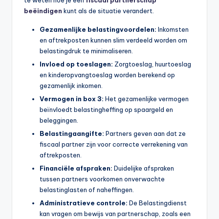
beëindigen
kunt als de situatie verandert.
b
e
Gezamenlijke belastingvoordelen:
Inkomsten
en aftrekposten kunnen slim verdeeld worden om
r
belastingdruk te minimaliseren.
e
Invloed op toeslagen:
Zorgtoeslag, huurtoeslag
en kinderopvangtoeslag worden berekend op
k
gezamenlijk inkomen.
e
Vermogen in box 3:
Het gezamenlijke vermogen
n
beïnvloedt belastingheffing op spaargeld en
beleggingen.
e
Belastingaangifte:
Partners geven aan dat ze
n
fiscaal partner zijn voor correcte verrekening van
aftrekposten.
-
Financiële afspraken:
Duidelijke afspraken
o
tussen partners voorkomen onverwachte
n
belastinglasten of naheffingen.
Administratieve controle:
De Belastingdienst
li
kan vragen om bewijs van partnerschap, zoals een