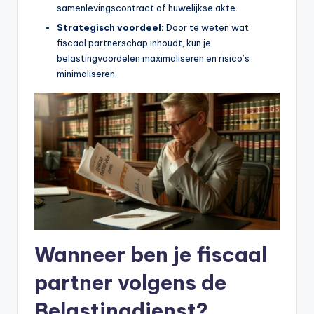
n
samenlevingscontract of huwelijkse akte.
e
Strategisch voordeel:
Door te weten wat
fiscaal partnerschap inhoudt, kun je
.
belastingvoordelen maximaliseren en risico’s
n
minimaliseren.
l
Wanneer ben je fiscaal
partner volgens de
Belastingdienst?