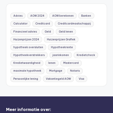
Advies
AOW 2024
AOW berekenen
Banken
Calculator
Creditcard
Creditcardmaatschappij
Financieel advies
Geld
Geld lenen
Huizenprijzen 2024
Huizenprijzen Grafiek
hypotheek oversluiten
Hypotheekrente
Hypotheekverstrekkers
jaarinkomen
Kredietcheck
Kredietwaardigheid
lenen
Mastercard
maximale hypotheek
Mortgage
Notaris
Persoonlijke lening
Vakantiegeld AOW
Visa
Meer informatie over: