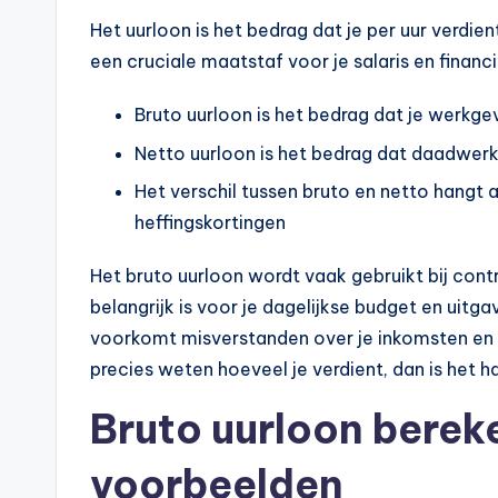
p
Het uurloon is het bedrag dat je per uur verdie
o
een cruciale maatstaf voor je salaris en financi
t
Bruto uurloon is het bedrag dat je werkge
h
Netto uurloon is het bedrag dat daadwerke
Het verschil tussen bruto en netto hangt 
e
heffingskortingen
e
Het bruto uurloon wordt vaak gebruikt bij contr
k
belangrijk is voor je dagelijkse budget en uit
-
voorkomt misverstanden over je inkomsten en he
precies weten hoeveel je verdient, dan is het 
b
Bruto uurloon berek
e
voorbeelden
r