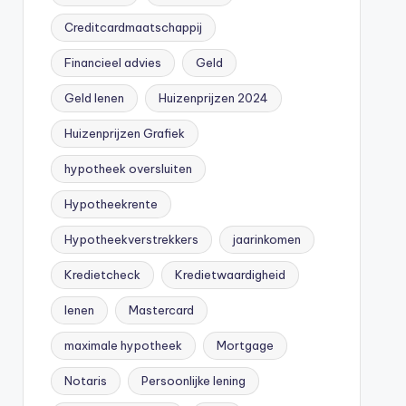
Creditcardmaatschappij
Financieel advies
Geld
Geld lenen
Huizenprijzen 2024
Huizenprijzen Grafiek
hypotheek oversluiten
Hypotheekrente
Hypotheekverstrekkers
jaarinkomen
Kredietcheck
Kredietwaardigheid
lenen
Mastercard
maximale hypotheek
Mortgage
Notaris
Persoonlijke lening