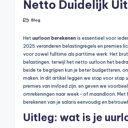
n
Netto Duidelijk Ui
e
Blog
n
Geplaatst
in
O
Het
uurloon berekenen
is essentieel voor iedere
n
2025 veranderen belastingregels en premies lic
voor zowel fulltime als parttime werk. Het bru
li
belastingen, terwijl het netto uurloon het bedr
n
beide te begrijpen kun je beter budgetteren, o
maken. In dit artikel leggen we stap voor stap u
e
premies van invloed zijn, en geven we voorbee
|
omrekeningen naar week- of maandloon. Met ha
berekenen van je salaris eenvoudig en betrouw
h
Uitleg: wat is je uur
y