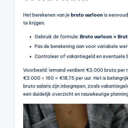
e
Het berekenen van je
bruto uurloon
is eenvoud
k
te krijgen.
e
Gebruik de formule:
Bruto uurloon = Bru
n
Pas de berekening aan voor variabele wer
e
Controleer of vakantiegeld en eventuele b
n
Voorbeeld: iemand verdient €3.000 bruto per m
€3.000 ÷ 160 = €18,75 per uur. Het is belangrij
-
bruto salaris zijn inbegrepen, zoals vakantieg
o
een duidelijk overzicht en nauwkeurige plannin
n
li