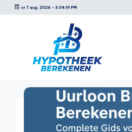
vr 7 aug. 2026
-
3:04:20 PM
Ga
naar
de
inhoud
H
y
p
o
t