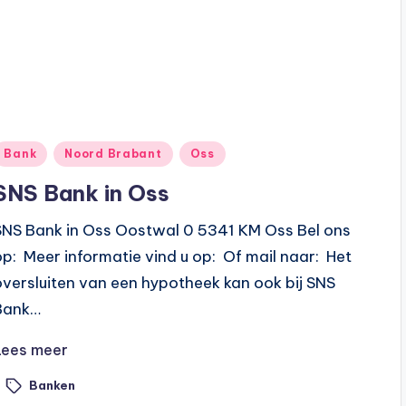
Geplaatst
Bank
Noord Brabant
Oss
n
SNS Bank in Oss
SNS Bank in Oss Oostwal 0 5341 KM Oss Bel ons
op: Meer informatie vind u op: Of mail naar: Het
oversluiten van een hypotheek kan ook bij SNS
Bank…
Lees meer
Banken
ags: