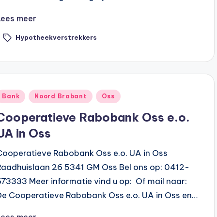
Lees meer
Hypotheekverstrekkers
ags:
Geplaatst
Bank
Noord Brabant
Oss
n
Cooperatieve Rabobank Oss e.o.
UA in Oss
Cooperatieve Rabobank Oss e.o. UA in Oss
Raadhuislaan 26 5341 GM Oss Bel ons op: 0412-
673333 Meer informatie vind u op: Of mail naar:
De Cooperatieve Rabobank Oss e.o. UA in Oss en…