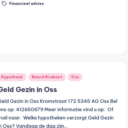
Financieel advies
ags:
Geplaatst
Hypotheek
Noord Brabant
Oss
n
Geld Gezin in Oss
Geld Gezin in Oss Kromstraat 172 5345 AG Oss Bel
ons op: 412650679 Meer informatie vind u op: Of
mail naar: Welke hypotheken verzorgt Geld Gezin
in Oss? Vandaag de dag zijn…