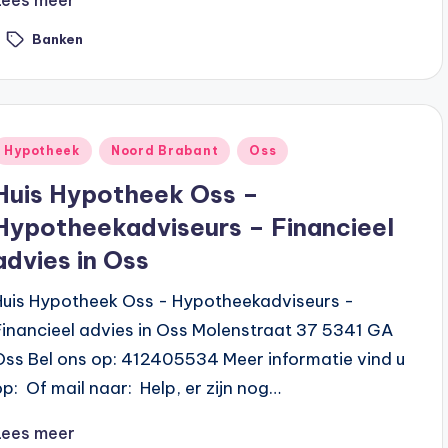
Lees meer
Banken
ags:
Geplaatst
Hypotheek
Noord Brabant
Oss
n
Huis Hypotheek Oss –
Hypotheekadviseurs – Financieel
advies in Oss
Huis Hypotheek Oss - Hypotheekadviseurs -
Financieel advies in Oss Molenstraat 37 5341 GA
Oss Bel ons op: 412405534 Meer informatie vind u
op: Of mail naar: Help, er zijn nog…
Lees meer