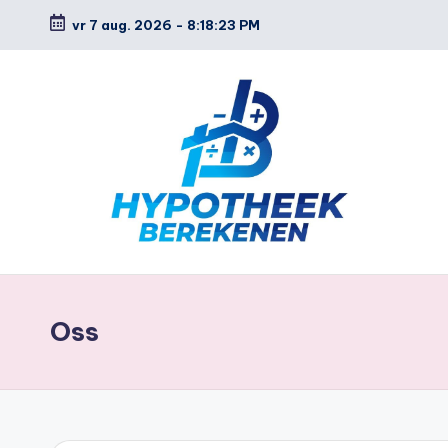
vr 7 aug. 2026
-
8:18:24 PM
Ga
naar
de
inhoud
H
y
Oss
p
o
t