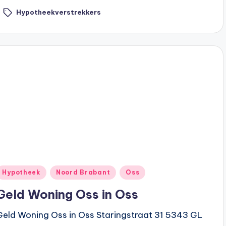
Hypotheekverstrekkers
ags:
Geplaatst
Hypotheek
Noord Brabant
Oss
n
Geld Woning Oss in Oss
Geld Woning Oss in Oss Staringstraat 31 5343 GL