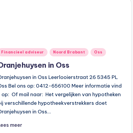
Geplaatst
Financieel adviseur
Noord Brabant
Oss
n
Oranjehuysen in Oss
Oranjehuysen in Oss Leerlooierstraat 26 5345 PL
Oss Bel ons op: 0412-656100 Meer informatie vind
u op: Of mail naar: Het vergelijken van hypotheken
bij verschillende hypotheekverstrekkers doet
Oranjehuysen in Oss…
Lees meer