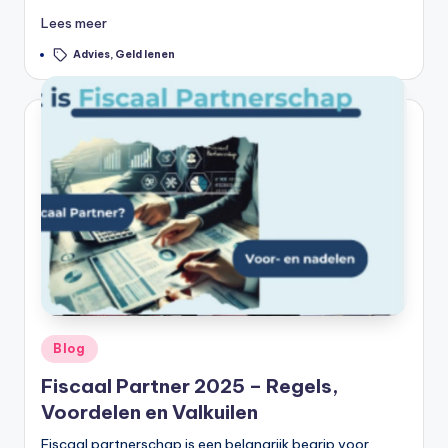
li
Lees meer
n
Tags:
Advies
,
Geld lenen
e
|
h
y
p
o
t
h
e
Geplaatst
Blog
in
e
Fiscaal Partner 2025 – Regels,
k
Voordelen en Valkuilen
-
Fiscaal partnerschap is een belangrijk begrip voor