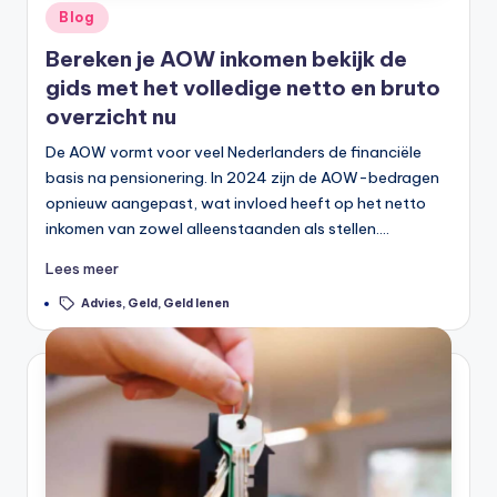
Geplaatst
Blog
in
Bereken je AOW inkomen bekijk de
gids met het volledige netto en bruto
overzicht nu
De AOW vormt voor veel Nederlanders de financiële
basis na pensionering. In 2024 zijn de AOW-bedragen
opnieuw aangepast, wat invloed heeft op het netto
inkomen van zowel alleenstaanden als stellen.…
Lees meer
Tags:
Advies
,
Geld
,
Geld lenen