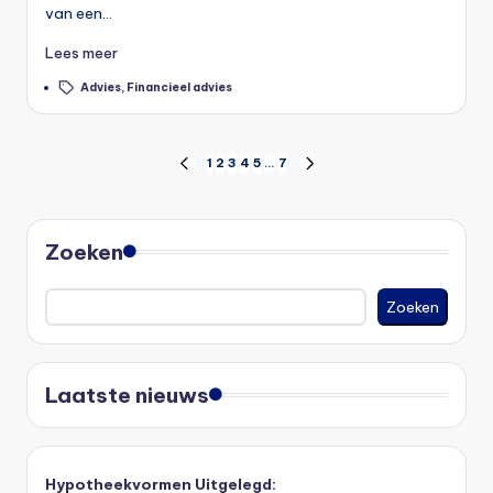
van een…
Lees meer
Tags:
Advies
,
Financieel advies
Berichten
1
2
3
4
5
…
7
VORIGE
VOLGENDE
PAGINA
PAGINA
paginering
Zoeken
Zoeken
Laatste nieuws
Hypotheekvormen Uitgelegd: