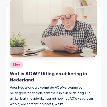
e
e
k
B
e
r
e
k
e
Geplaatst
Blog
in
n
Wat is AOW? Uitleg en uitkering in
e
Nederland
n
Voor Nederlanders vormt de AOW-uitkering een
belangrijke financiële zekerheid in hun oude dag. Dit
O
artikel legt in duidelijke taal uit hoe het AOW-systeem
n
werkt, wie er recht op heeft, welke…