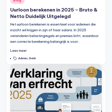
Blog
n
in
Uurloon berekenen in 2025 – Bruto &
e
Netto Duidelijk Uitgelegd
.
Het uurloon berekenen is essentieel voor iedereen die
n
inzicht wil krijgen in zijn of haar salaris. In 2025
l
veranderen belastingregels en premies licht, waardoor
een correcte berekening belangrijk is voor…
Lees meer
Tags:
Advies
,
Geld