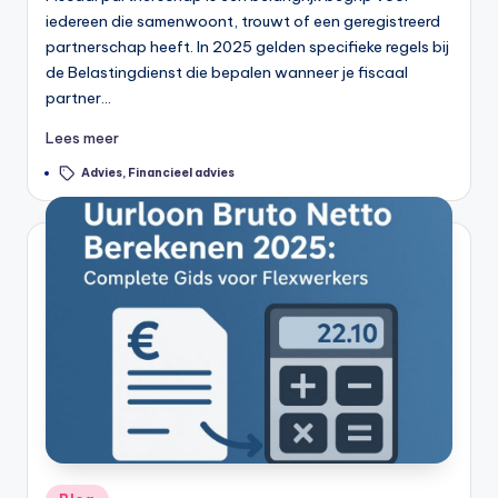
iedereen die samenwoont, trouwt of een geregistreerd
b
partnerschap heeft. In 2025 gelden specifieke regels bij
e
de Belastingdienst die bepalen wanneer je fiscaal
partner…
r
e
Lees meer
k
Tags:
Advies
,
Financieel advies
e
n
e
n
-
o
n
li
Geplaatst