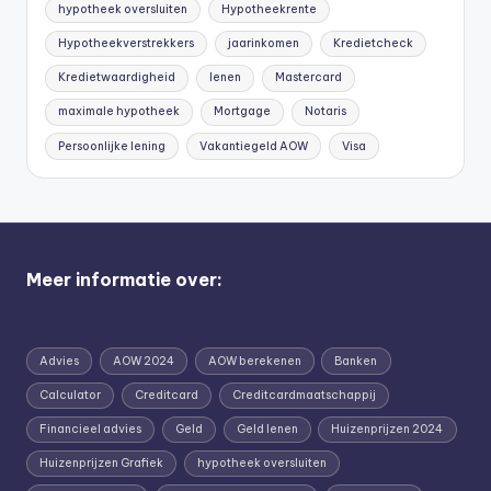
hypotheek oversluiten
Hypotheekrente
Hypotheekverstrekkers
jaarinkomen
Kredietcheck
Kredietwaardigheid
lenen
Mastercard
maximale hypotheek
Mortgage
Notaris
Persoonlijke lening
Vakantiegeld AOW
Visa
Meer informatie over:
Advies
AOW 2024
AOW berekenen
Banken
Calculator
Creditcard
Creditcardmaatschappij
Financieel advies
Geld
Geld lenen
Huizenprijzen 2024
Huizenprijzen Grafiek
hypotheek oversluiten