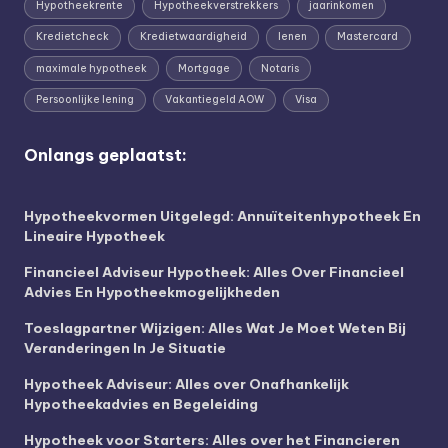
Hypotheekrente
Hypotheekverstrekkers
jaarinkomen
Kredietcheck
Kredietwaardigheid
lenen
Mastercard
maximale hypotheek
Mortgage
Notaris
Persoonlijke lening
Vakantiegeld AOW
Visa
Onlangs geplaatst:
Hypotheekvormen Uitgelegd: Annuïteitenhypotheek En
Lineaire Hypotheek
Financieel Adviseur Hypotheek: Alles Over Financieel
Advies En Hypotheekmogelijkheden
Toeslagpartner Wijzigen: Alles Wat Je Moet Weten Bij
Veranderingen In Je Situatie
Hypotheek Adviseur: Alles over Onafhankelijk
Hypotheekadvies en Begeleiding
Hypotheek voor Starters: Alles over het Financieren