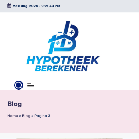
za 8 aug. 2026
-
9:21:44 PM
Ga
naar
de
inhoud
H
y
p
Blog
o
Home
»
Blog
»
Pagina 3
t
h