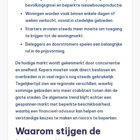
bevolkingsgroei en beperkte nieuwbouwproductie.
b
Woningen worden vaak binnen enkele dagen of
e
weken verkocht, vooral in stedelijke gebieden.
r
Starters ervaren steeds meer moeite om toegang
te krijgen tot de woningmarkt.
e
Beleggers en doorstromers spelen een belangrijke
k
rol in de prijsvorming.
e
De huidige markt wordt gekenmerkt door concurrentie
n
en snelheid. Kopers moeten vaak direct beslissen en
overbieden is in veel regio’s nog steeds gebruikelijk.
e
Tegelijkertijd zien we regionale verschillen, waarbij
n
sommige gebieden iets meer stabiliteit tonen dan de
grote steden. De algemene trend blijft echter een
-
gespannen markt met beperkte beschikbaarheid,
o
waarbij een
financieel adviseur
kan helpen om
verstandige keuzes te maken en risico’s te beperken.
n
Waarom stijgen de
li