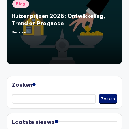
Geplaatst
Blog
in
Huizenprijzen 2026: Ontwikkeling,
Trend en Prognose
Bert-Jan
Geplaatst
door
Zoeken
Zoeken
Laatste nieuws