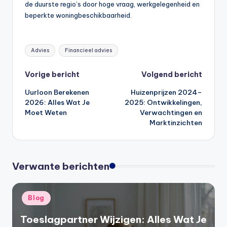
de duurste regio’s door hoge vraag, werkgelegenheid en
beperkte woningbeschikbaarheid.
Tags:
Advies
Financieel advies
Bericht
Vorige bericht
Volgend bericht
Uurloon Berekenen
Huizenprijzen 2024–
navigatie
2026: Alles Wat Je
2025: Ontwikkelingen,
Moet Weten
Verwachtingen en
Marktinzichten
Verwante berichten
Geplaatst
Blog
in
Toeslagpartner Wijzigen: Alles Wat Je