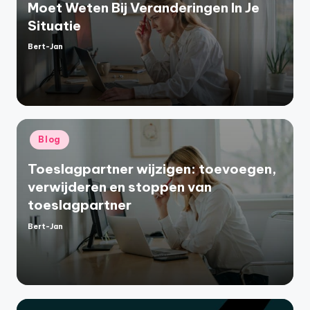
Moet Weten Bij Veranderingen In Je
Situatie
Bert-Jan
Geplaatst
door
Geplaatst
Blog
in
Toeslagpartner wijzigen: toevoegen,
verwijderen en stoppen van
toeslagpartner
Bert-Jan
Geplaatst
door