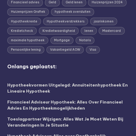
Financieel advies
Geld
Geld lenen
Huizenprijzen 2024
Huizenprijzen Grafiek
hypotheek oversluiten
Hypotheekrente
Hypotheekverstrekkers
jaarinkomen
Kredietcheck
Kredietwaardigheid
lenen
Mastercard
maximale hypotheek
Mortgage
Notaris
Persoonlijke lening
Vakantiegeld AOW
Visa
Onlangs geplaatst:
Hypotheekvormen Uitgelegd: Annuïteitenhypotheek En
Lineaire Hypotheek
Financieel Adviseur Hypotheek: Alles Over Financieel
Advies En Hypotheekmogelijkheden
Toeslagpartner Wijzigen: Alles Wat Je Moet Weten Bij
Veranderingen In Je Situatie