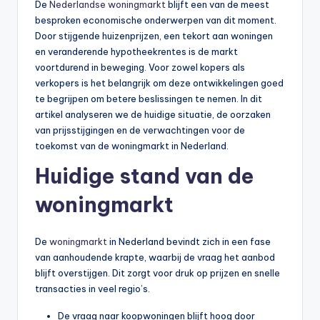
De
Nederlandse woningmarkt
blijft een van de meest
li
besproken economische onderwerpen van dit moment.
n
Door stijgende huizenprijzen, een tekort aan woningen
en veranderende hypotheekrentes is de markt
e
voortdurend in beweging. Voor zowel kopers als
|
verkopers is het belangrijk om deze ontwikkelingen goed
te begrijpen om betere beslissingen te nemen. In dit
h
artikel analyseren we de huidige situatie, de oorzaken
y
van prijsstijgingen en de verwachtingen voor de
toekomst van de woningmarkt in Nederland.
p
Huidige stand van de
o
t
woningmarkt
h
De
woningmarkt
in Nederland bevindt zich in een fase
e
van aanhoudende krapte, waarbij de vraag het aanbod
e
blijft overstijgen. Dit zorgt voor druk op prijzen en snelle
transacties in veel regio’s.
k
-
De vraag naar koopwoningen blijft hoog door