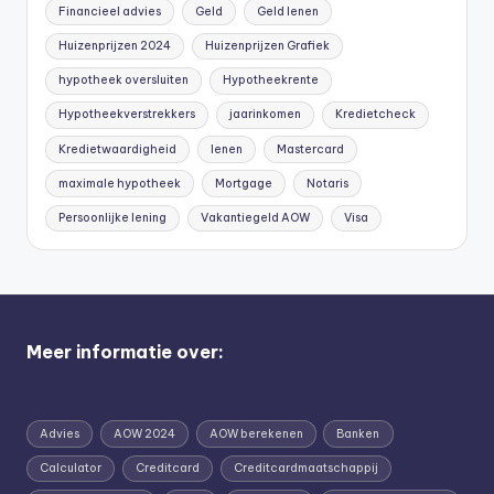
Financieel advies
Geld
Geld lenen
Huizenprijzen 2024
Huizenprijzen Grafiek
hypotheek oversluiten
Hypotheekrente
Hypotheekverstrekkers
jaarinkomen
Kredietcheck
Kredietwaardigheid
lenen
Mastercard
maximale hypotheek
Mortgage
Notaris
Persoonlijke lening
Vakantiegeld AOW
Visa
Meer informatie over:
Advies
AOW 2024
AOW berekenen
Banken
Calculator
Creditcard
Creditcardmaatschappij