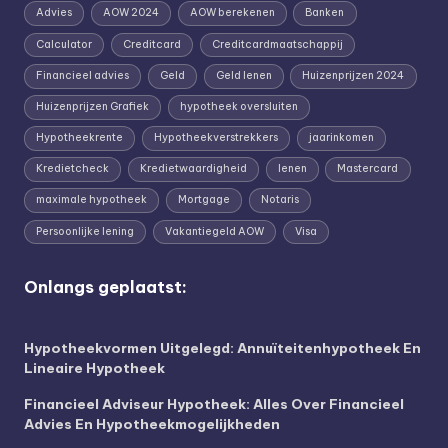
Advies
AOW 2024
AOW berekenen
Banken
Calculator
Creditcard
Creditcardmaatschappij
Financieel advies
Geld
Geld lenen
Huizenprijzen 2024
Huizenprijzen Grafiek
hypotheek oversluiten
Hypotheekrente
Hypotheekverstrekkers
jaarinkomen
Kredietcheck
Kredietwaardigheid
lenen
Mastercard
maximale hypotheek
Mortgage
Notaris
Persoonlijke lening
Vakantiegeld AOW
Visa
Onlangs geplaatst:
Hypotheekvormen Uitgelegd: Annuïteitenhypotheek En
Lineaire Hypotheek
Financieel Adviseur Hypotheek: Alles Over Financieel
Advies En Hypotheekmogelijkheden