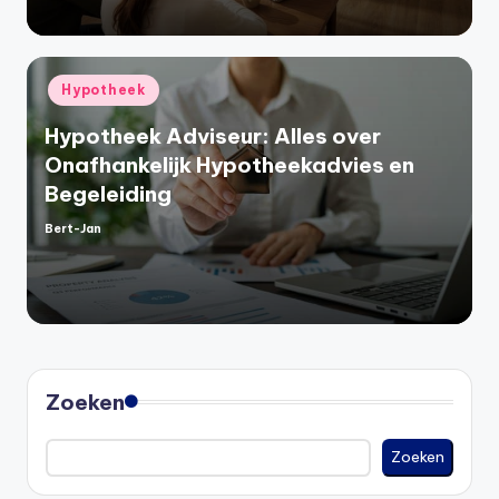
Geplaatst
Hypotheek
in
Hypotheek Adviseur: Alles over
Onafhankelijk Hypotheekadvies en
Begeleiding
Bert-Jan
Geplaatst
door
Zoeken
Zoeken