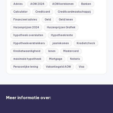
Advies
AOW 2024
AOW berekenen
Banken
Calculator
Creditcard
Creditcardmaatschappij
Financieel advies
Geld
Geld lenen
Huizenprijzen 2024
Huizenprijzen Grafiek
hypotheek oversluiten
Hypotheekrente
Hypotheekverstrekkers
jaarinkomen
Kredietcheck
Kredietwaardigheid
lenen
Mastercard
maximale hypotheek
Mortgage
Notaris
Persoonlijke lening
Vakantiegeld AOW
Visa
Meer informatie over: