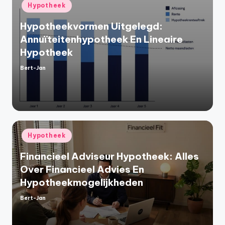
Geplaatst
Hypotheek
in
Hypotheekvormen Uitgelegd:
Annuïteitenhypotheek En Lineaire
Hypotheek
Bert-Jan
Geplaatst
door
Geplaatst
Hypotheek
in
Financieel Adviseur Hypotheek: Alles
Over Financieel Advies En
Hypotheekmogelijkheden
Bert-Jan
Geplaatst
door