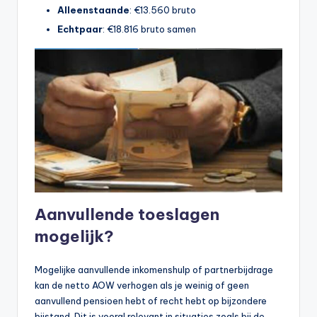
Alleenstaande
: €13.560 bruto
b
Echtpaar
: €18.816 bruto samen
e
r
e
k
e
n
e
n
Aanvullende toeslagen
-
mogelijk?
o
Mogelijke aanvullende inkomenshulp of partnerbijdrage
n
kan de netto AOW verhogen als je weinig of geen
li
aanvullend pensioen hebt of recht hebt op bijzondere
bijstand. Dit is vooral relevant in situaties zoals bij de