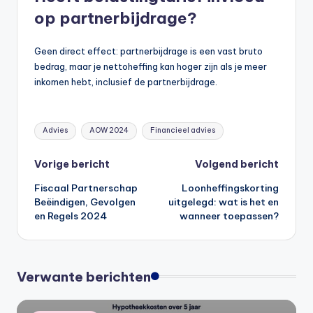
op partnerbijdrage?
Geen direct effect: partnerbijdrage is een vast bruto
bedrag, maar je nettoheffing kan hoger zijn als je meer
inkomen hebt, inclusief de partnerbijdrage.
Tags:
Advies
AOW 2024
Financieel advies
Bericht
Vorige bericht
Volgend bericht
Fiscaal Partnerschap
Loonheffingskorting
navigatie
Beëindigen, Gevolgen
uitgelegd: wat is het en
en Regels 2024
wanneer toepassen?
Verwante berichten