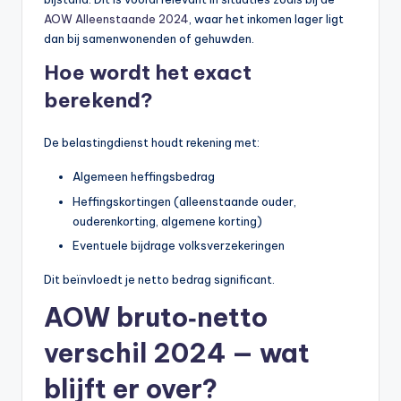
n
AOW Alleenstaande 2024
, waar het inkomen lager ligt
e
dan bij samenwonenden of gehuwden.
.
Hoe wordt het exact
n
berekend?
l
De belastingdienst houdt rekening met:
Algemeen heffingsbedrag
Heffingskortingen (alleenstaande ouder,
ouderenkorting, algemene korting)
Eventuele bijdrage volksverzekeringen
Dit beïnvloedt je netto bedrag significant.
AOW bruto‑netto
verschil 2024 — wat
blijft er over?