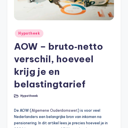
e
e
k
B
Geplaatst
Hypotheek
e
in
AOW – bruto‑netto
r
e
verschil, hoeveel
k
krijg je en
e
belastingtarief
n
e
Hypotheek
Geplaatst
in
n
De AOW (
Algemene Ouderdomswet
) is voor veel
O
Nederlanders een belangrijke bron van inkomen na
n
pensionering. In dit artikel lees je precies hoeveel je in