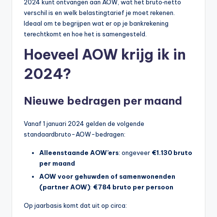
2024 kunt ontvangen aan AOW, wat het bruto‑netto
li
verschil is en welk belastingtarief je moet rekenen.
n
Ideaal om te begrijpen wat er op je bankrekening
terechtkomt en hoe het is samengesteld.
e
Hoeveel AOW krijg ik in
|
h
2024?
y
Nieuwe bedragen per maand
p
o
Vanaf 1 januari 2024 gelden de volgende
t
standaardbruto-AOW-bedragen:
h
Alleenstaande AOW’ers
: ongeveer
€1.130 bruto
per maand
e
AOW voor gehuwden of samenwonenden
e
(partner AOW)
:
€784 bruto per persoon
k
Op jaarbasis komt dat uit op circa:
-